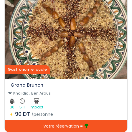
Gastronomie locale
Grand Brunch
Khalidia , Ben Arous
30
5 H
Impact
90 DT
/personne
Votre réservation =