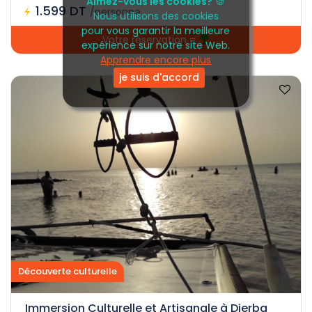
Aimez-vous les cookies?
🍪
1.599 DT
/personne
Nous utilisons des cookies
pour vous garantir la meilleure
Votre réservation =
expérience sur notre site Web.
Apprendre encore plus
je suis d'accord
Découverte culturelle
Immersion Culturelle et Artisanale à Djerba