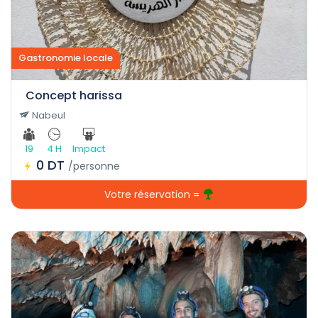
Gastronomie locale
Concept harissa
Nabeul
19
4 H
Impact
0 DT
/personne
Votre réservation =