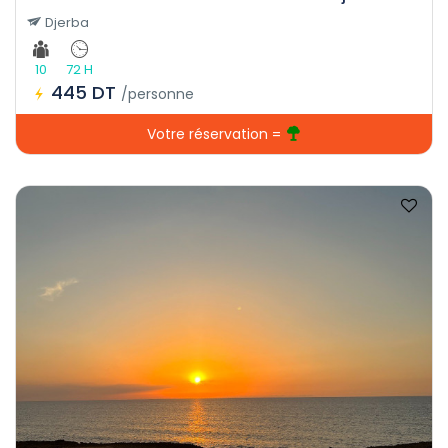
Djerba
10
72 H
445 DT
/personne
Votre réservation =