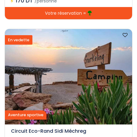
170 DT
/personne
Votre réservation =
En vedette
Aventure sportive
Circuit Eco-Rand Sidi Méchreg