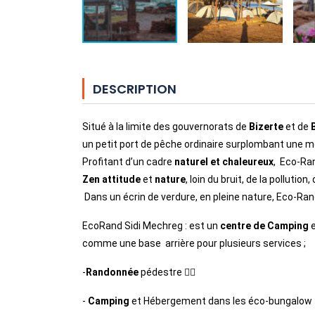
DESCRIPTION
Situé à la limite des gouvernorats de 
Bizerte
 et de 
un petit port de pêche ordinaire surplombant une m
Profitant d’un cadre 
naturel et chaleureux
Zen attitude
 et 
nature
, loin du bruit, de la polluti
 Dans un écrin de verdure, en pleine nature, Eco-Ra
EcoRand Sidi Mechreg : est un 
centre de Camping
 
comme une base  arrière pour plusieurs services ;
-
Randonnée
 pédestre 🚶‍♀️
- 
Camping
 et Hébergement dans les éco-bungalo