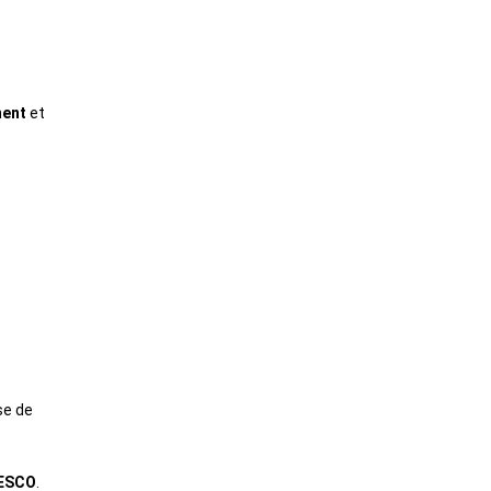
ment
 et 
e de 
NESCO
.