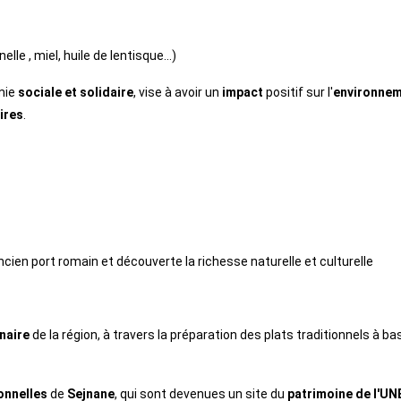
elle , miel, huile de lentisque...) 
mie 
sociale et solidaire
, vise à avoir un 
impact
 positif sur l'
environne
ires
. 
ancien port romain et découverte la richesse naturelle et culturelle
naire 
de la région, à travers la préparation des plats traditionnels à bas
onnelles
 de 
Sejnane
, qui sont devenues un site du 
patrimoine de l'U