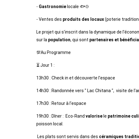
- 
Gastronomie
 locale 🐟🍲
- Ventes des 
produits des locaux 
(poterie traditionn
Le projet qui s'inscrit dans la dynamique de l'écono
sur la 
population
, qui sont 
partenaires et bénéficia
💯Au Programme
⏳ Jour 1 :
13h30 : Check in et découverte l'espace 
14h30 : Randonnée vers " Lac Chitana ",  visite de l'
17h30 : Retour à l'espace 
19h30 : Dîner :  Eco-Rand 
valorise
 le
 patrimoine culi
poisson local.
 Les plats sont servis dans des 
céramiques traditi