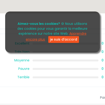
Aimez-vous les cookies?
🍪 Nous utilisons
des cookies pour vous garantir la meilleure
expérience sur notre site Web.
Apprendre
encore plus
je suis d'accord
Excellent
0
Très bien
0
Moyenne
0
Pauvre
0
Terrible
0
Pas