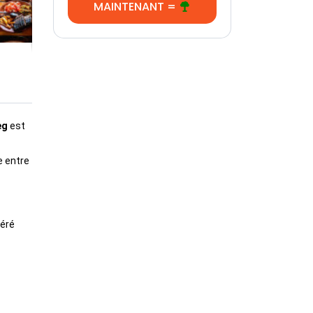
MAINTENANT =
eg
 est 
,  Eco-Rand Sidi Mechreg vous invite à prendre le temps de partager l'art de vivre entre 
éré 