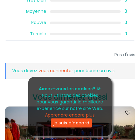
Très bien
0
Moyenne
0
Pauvre
0
Terrible
0
Pas d'avis
Vous devez
vous connecter
pour écrire un avis
Aimez-vous les cookies?
🍪
Vous aimeriez aussi
Nous utilisons des cookies
pour vous garantir la meilleure
expérience sur notre site Web.
Apprendre encore plus
je suis d'accord