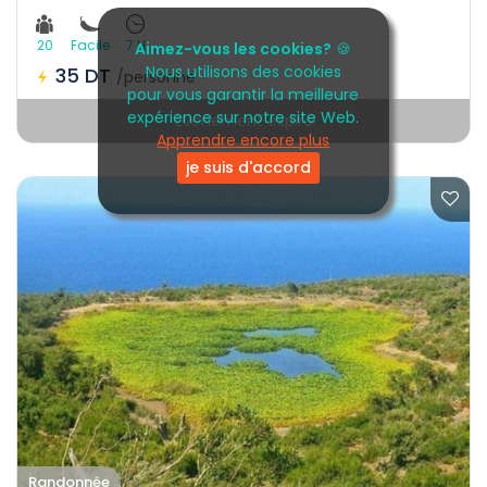
20
Facile
7 H
Aimez-vous les cookies?
🍪
Nous utilisons des cookies
35 DT
/personne
pour vous garantir la meilleure
expérience sur notre site Web.
Événement expiré
Apprendre encore plus
je suis d'accord
Randonnée