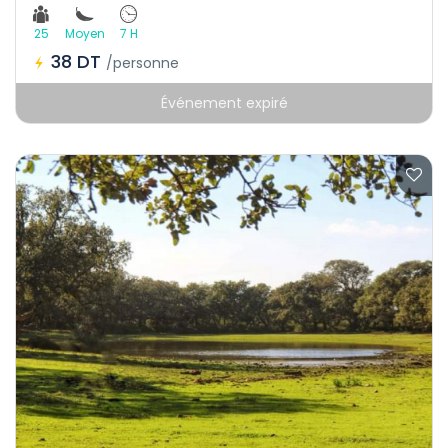
25
Moyen
7 H
38 DT
/personne
Événement expiré