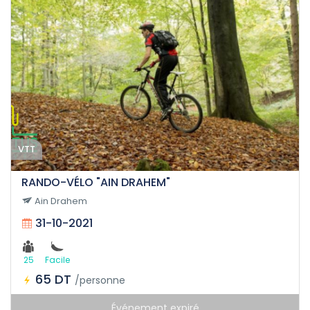
VTT
RANDO-VÉLO "AIN DRAHEM"
Ain Drahem
31-10-2021
25
Facile
65 DT
/personne
Événement expiré