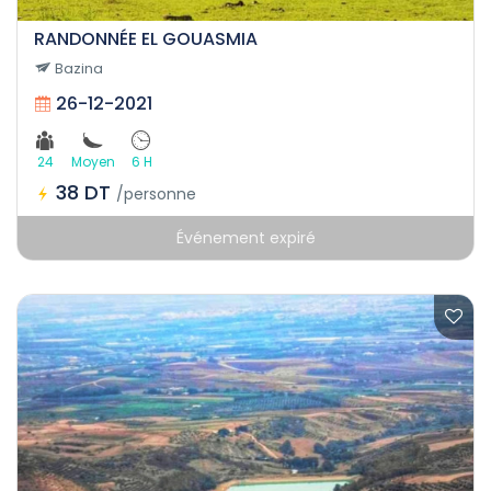
RANDONNÉE EL GOUASMIA
Bazina
26-12-2021
24
Moyen
6 H
38 DT
/personne
Événement expiré