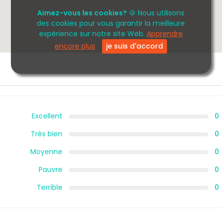
Aimez-vous les cookies?
🍪 Nous utilisons
des cookies pour vous garantir la meilleure
expérience sur notre site Web.
Apprendre
encore plus
je suis d'accord
Excellent
0
Très bien
0
Moyenne
0
Pauvre
0
Terrible
0