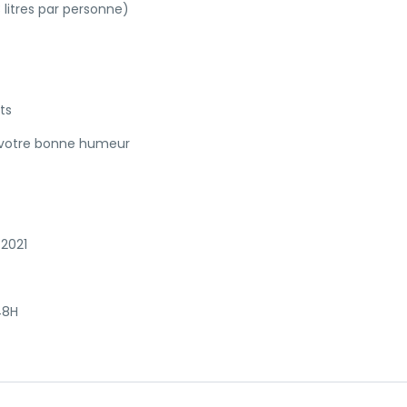
 litres par personne)
ts
t votre bonne humeur
 2021
48H