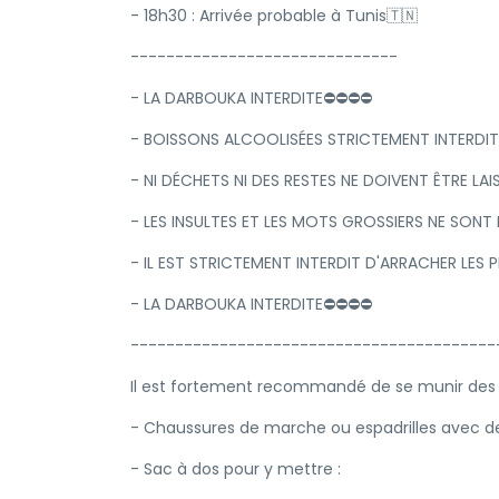
- 18h30 : Arrivée probable à Tunis🇹🇳
------------------------------
- LA DARBOUKA INTERDITE⛔⛔⛔⛔
- BOISSONS ALCOOLISÉES STRICTEMENT INTERDIT
- NI DÉCHETS NI DES RESTES NE DOIVENT ÊTRE LAIS
- LES INSULTES ET LES MOTS GROSSIERS NE SONT 
- IL EST STRICTEMENT INTERDIT D'ARRACHER LES 
- LA DARBOUKA INTERDITE⛔⛔⛔⛔
-----------------------------------------
Il est fortement recommandé de se munir des
- Chaussures de marche ou espadrilles avec de
- Sac à dos pour y mettre :