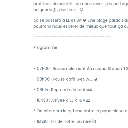
profitons du soleil🌞 , de nous revoir , de part
baignade🏄 , des rires....😂
ça se passera à EL RTIBA ❤️ une plage paradisiaque
pourrons nous espérer de mieux que tout ça 
----------------------------------
Programme :
----------------------------------
- 07H00 : Rassemblement Au niveau Station T
- 08h00 : Pause café ☕et WC 🚽
- 08h15 : Reprendre la route🚌
- 10h30 : Arrivée à EL RTIBA 🌅
* On alternera le rythme entre la pique nique e
- 15h30 : Fin de notre journée 🥰