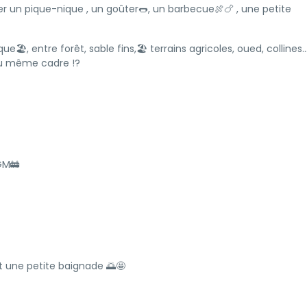
ager un pique-nique , un goûter🌭, un barbecue🍖🍗 , une petite
🏖️, entre forêt, sable fins,🏖️ terrains agricoles, oued, collines.
au même cadre !?
GM🚋
t une petite baignade 🌅🤩