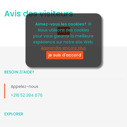
Avis des visiteurs
Aimez-vous les cookies?
🍪
Nous utilisons des cookies
{{}}
pour vous garantir la meilleure
expérience sur notre site Web.
Apprendre encore plus
je suis d'accord
BESOIN D'AIDE?
Appelez-nous
+216 52 394 676
EXPLORER