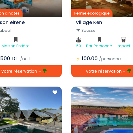
on d'hôtes
Ferme écologique
son eirene
Village Ken
abeul
Sousse
Maison Entière
50
Par Personne
Impact
.500 DT
100.00
/nuit
/personne
Votre réservation =
Votre réservation =