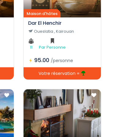
Maison d'hôtes
Dar El Henchir
Oueslatia , Kairouan
11
Par Personne
95.00
/personne
Votre réservation =