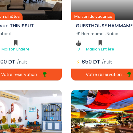
on d'hôtes
Maison de vacance
son THINISSUT
GUESTHOUSE HAMMAME
abeul
Hammamet, Nabeul
Maison Entière
8
Maison Entière
600 DT
850 DT
/nuit
/nuit
Votre réservation =
Votre réservation =