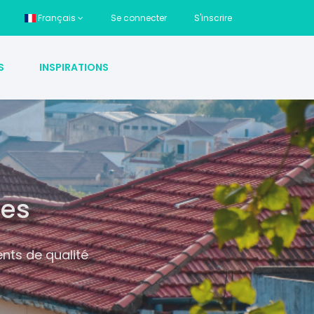
Français
Se connecter
S'inscrire
S
INSPIRATIONS
tes
nts de qualité