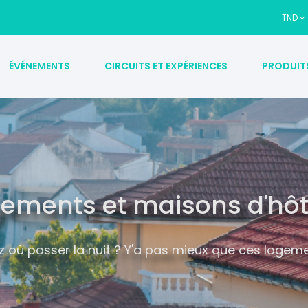
TND
ÉVÉNEMENTS
CIRCUITS ET EXPÉRIENCES
PRODUIT
ements et maisons d'hô
 où passer la nuit ? Y'a pas mieux que ces logeme