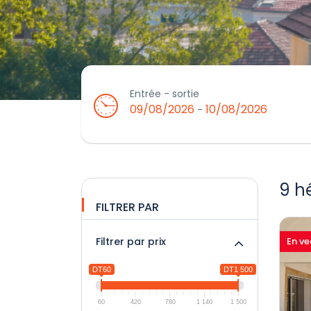
Entrée - sortie
09/08/2026
10/08/2026
-
9 h
FILTRER PAR
Filtrer par prix
En ve
DT60
DT1 500
60
420
780
1 140
1 500