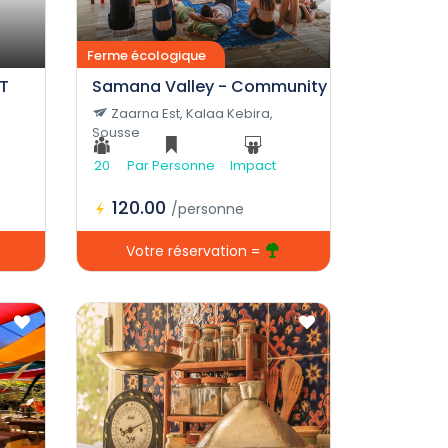
Centre de camping
Ferme écologique
T
Samana Valley - Community Living Experie
Zaarna Est, Kalaa Kebira,
Sousse
20
Par Personne
Impact
120.00
/personne
Votre réservation =