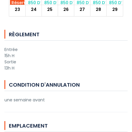
Réservé
850 DT
850 DT
850 DT
850 DT
850 DT
850 DT
23
24
25
26
27
28
29
850 DT
850 DT
850 DT
850 DT
850 DT
850 DT
850 DT
30
31
RÈGLEMENT
850 DT
850 DT
Entrée
15h H
Sortie
13h H
CONDITION D'ANNULATION
une semaine avant
EMPLACEMENT