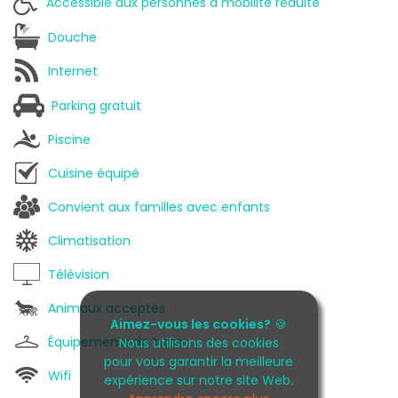
Accessible aux personnes à mobilité réduite
Douche
Internet
Parking gratuit
Piscine
Cuisine équipé
Convient aux familles avec enfants
Climatisation
Télévision
Animaux acceptés
Aimez-vous les cookies?
🍪
Équipements de base
Nous utilisons des cookies
pour vous garantir la meilleure
Wifi
expérience sur notre site Web.