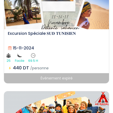
Excursion Spéciale 𝐒𝐔𝐃 𝐓𝐔𝐍𝐈𝐒𝐈𝐄𝐍
15-11-2024
25
Facile
69.5 H
440 DT
/personne
Événement expiré