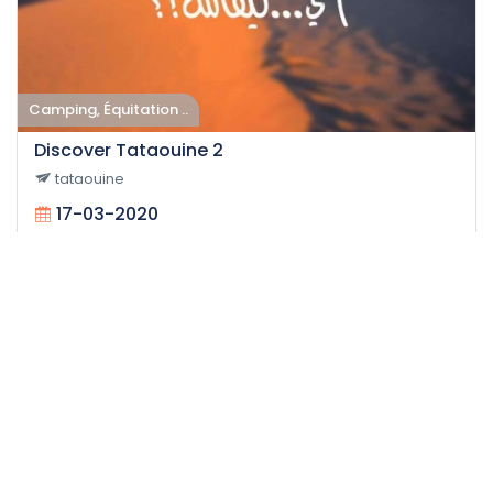
Camping, Équitation ..
Discover Tataouine 2
tataouine
17-03-2020
200
Moyen
72 H
Gratuit
Événement expiré