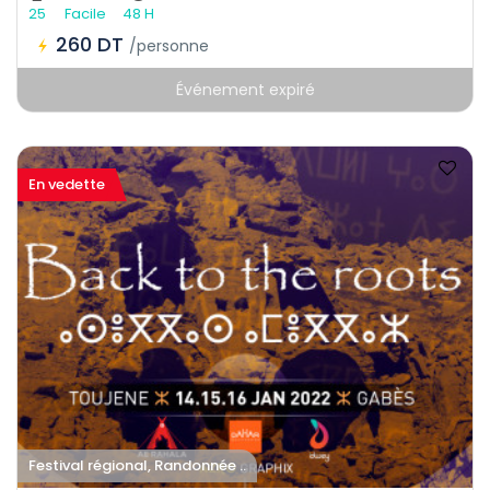
25
Facile
48 H
260 DT
/personne
Événement expiré
En vedette
Festival régional, Randonnée ..