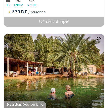
15
Facile
67.5 H
379 DT
/personne
Événement expiré
Excursion, Géotourisme