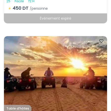
25
Facile
72 H
450 DT
/personne
Événement expiré
Table d'hôtes