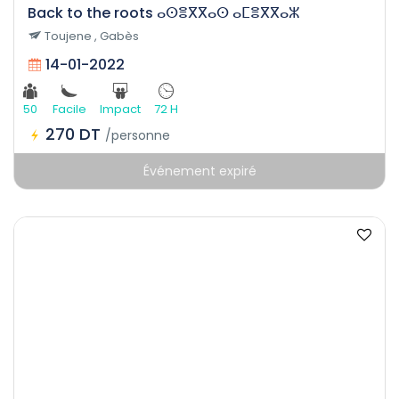
Back to the roots ⴰⵙⴻⴳⴳⴰⵙ ⴰⵎⴻⴳⴳⴰⵣ
Toujene , Gabès
14-01-2022
50
Facile
Impact
72 H
270 DT
/personne
Événement expiré