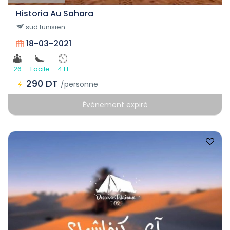
Historia Au Sahara
sud tunisien
18-03-2021
26
Facile
4 H
290 DT
/personne
Événement expiré