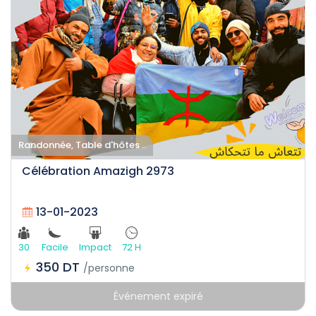
Randonnée, Table d'hôtes ..
Célébration Amazigh 2973
13-01-2023
30
Facile
Impact
72 H
350 DT
/personne
Événement expiré