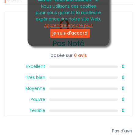
Nous utilisons des cookies
pour vous garantir la meilleure
0
expérience sur notre site Web.
Apprendre encore plus
/5
je suis d'accord
Pas Noté
basée sur
0 avis
Excellent
0
Très bien
0
Moyenne
0
Pauvre
0
Terrible
0
Pas d'avis