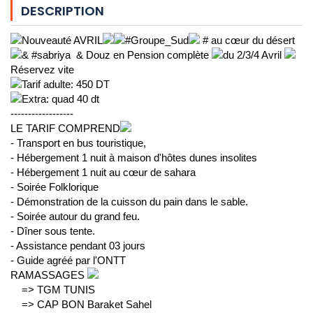
DESCRIPTION
Nouveauté AVRIL
#Groupe_Sud
 # au cœur du désert
& #sabriya  & Douz️ en Pension complète 
du 2/3/4 Avril 
Réservez vite 
Tarif adulte: 450 DT
Extra: quad 40 dt 
------------------
LE TARIF COMPREND
- Transport en bus touristique,
- Hébergement 1 nuit à maison d'hôtes dunes insolites 
- Hébergement 1 nuit au cœur de sahara
- Soirée Folklorique
- Démonstration de la cuisson du pain dans le sable.
- Soirée autour du grand feu.
- Dîner sous tente.
- Assistance pendant 03 jours 
- Guide agréé par l'ONTT 
RAMASSAGES 
    => TGM TUNIS
    => CAP BON Baraket Sahel