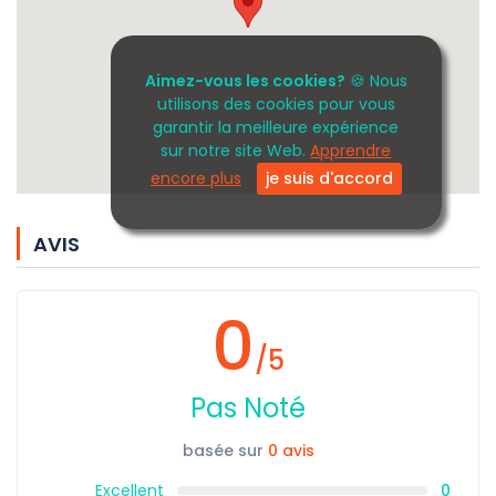
Aimez-vous les cookies?
🍪 Nous
utilisons des cookies pour vous
garantir la meilleure expérience
sur notre site Web.
Apprendre
encore plus
je suis d'accord
AVIS
0
/5
Pas Noté
basée sur
0 avis
Excellent
0