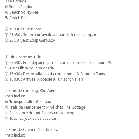
🏊‍♂️
 Baignade
⚽️
 Beach Football
🏐
 Beach Volley-ball
🏓
 Beach Ball
🕠
 19h00 : Diner libre.
🕠
 21h30 : Soirée conviviale autour de feu de camp.
🔥
🕠
 23:00 : Jeux Loup Garou.
🐺
🔖
 Dimanche 05 Juillet:
🕠
 08h30 : Petit déj bien garnie fournis par notre partenaire.
🍱
* Temps libre pour baignade.
🕠
 16h00 : Désinstallation du campement & Retour à Tunis.
🕠
 18h30 : Arrivée probable à Tunis Inch'allah
---------------------------------
📌
Frais de camping: 85dt/pers.
Frais inclus:
🚌
 Transport allez & retour.
⛺
 Frais de campement privé chez The Cottage.
🚶
 Assistance durant 2 jours de camping.
🏹
 Tous les jeux et les activités.
---------------------------------
📌
Frais de Cabane: 155dt/pers.
Frais inclus: