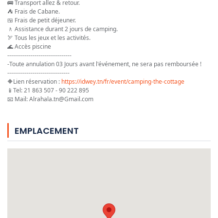
🚌
 Transport allez & retour.
⛺
 Frais de Cabane.
🍱
 Frais de petit déjeuner.
🚶
 Assistance durant 2 jours de camping.
🏹
 Tous les jeux et les activités.
🌊
 Accès piscine
---------------------------------
-Toute annulation 03 Jours avant l'événement, ne sera pas remboursée !
--------------------------------
🔶️
Lien réservation : 
https://idwey.tn/fr/event/camping-the-cottage
📱
Tel: 21 863 507 - 90 222 895
📧
 Mail: Alrahala.tn@Gmail.com
EMPLACEMENT