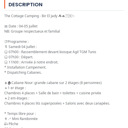
DESCRIPTION
The Cottage Camping - Bir El Jady 
⛺
🔥
🇹🇳
✨
📅
 Date : 04-05 Juillet
NB: Groupe respectueux et familial
📑
Programme :
🔖
 Samedi 04 Juillet :
🕠
 07h00 : Rassemblement devant kiosque Agil TGM Tunis
🕠
 07h30 : Départ.
🕠
 11h00 : Arrivée à notre endroit.
* Installation Campement.
* Dispatching Cabanes.
☀️
🏚️
Cabane Nour: grande cabane sur 2 étages (8 personnes)
🔹
1 er étage :
Chambres 4 places + Salle de bain + toilettes + cuisine privée
🔹
2 em étages :
Chambres 4 places lits superposées + Salons avec deux canapées.
* Temps libre pour :
👨‍🦯
 Mini Randonnée
🎣
 Pêche