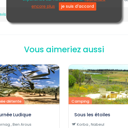
encore plus
je suis d'accord
avis
Vous aimeriez aussi
née détente
Camping
urnée Ludique
Sous les étoiles
rnag , Ben Arous
Korba , Nabeul