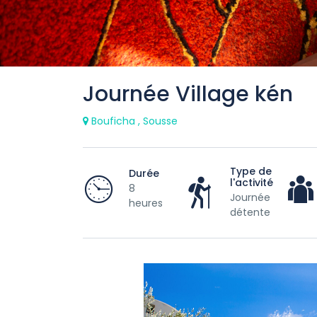
Journée Village kén
Bouficha , Sousse
Type de
Durée
l'activité
8
Journée
heures
détente