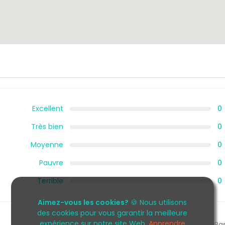
Excellent
0
Très bien
0
Moyenne
0
Pauvre
0
Terrible
0
Aimez-vous les cookies?
🍪 Nous utilisons
des cookies pour vous garantir la meilleure
expérience sur notre site Web.
Apprendre
Pas