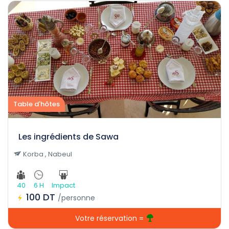
Table d'hôtes
Les ingrédients de Sawa
Korba , Nabeul
40
6 H
Impact
100 DT
/personne
Votre réservation =