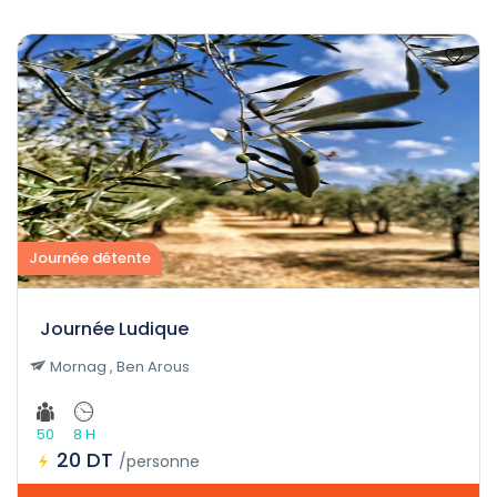
Journée détente
Journée Ludique
Mornag , Ben Arous
50
8 H
20 DT
/personne