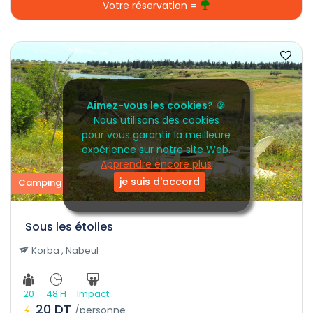
Votre réservation =
Aimez-vous les cookies?
🍪
Nous utilisons des cookies
pour vous garantir la meilleure
expérience sur notre site Web.
Apprendre encore plus
je suis d'accord
Camping
Sous les étoiles
Korba , Nabeul
20
48 H
Impact
20 DT
/personne