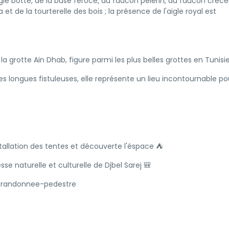
igle botté, de la buse féroce, du faucon pèlerin, du faucon crécer
t de la tourterelle des bois ; la présence de l'aigle royal est
la grotte Ain Dhab, figure parmi les plus belles grottes en Tunisie
es longues fistuleuses, elle représente un lieu incontournable po
installation des tentes et découverte l'éspace ⛺
sse naturelle et culturelle de Djbel Sarej 🎒
-randonnee-pedestre