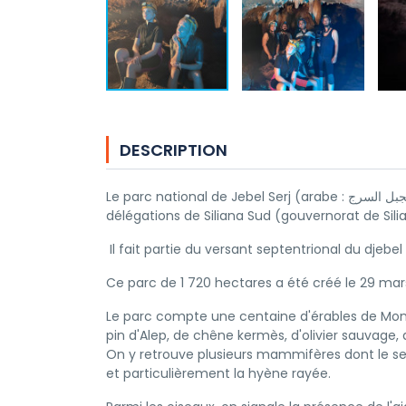
DESCRIPTION
Le parc national de Jebel Serj (arabe : الحديقة الوطنية بجبل السرج) est un parc national de Tunisie situé entre les
délégations de Siliana Sud (gouvernorat de Sil
Il fait partie du versant septentrional du djebel 
Ce parc de 1 720 hectares a été créé le 29 mars 2
Le parc compte une centaine d'érables de Montp
pin d'Alep, de chêne kermès, d'olivier sauvage
On y retrouve plusieurs mammifères dont le serval
et particulièrement la hyène rayée.