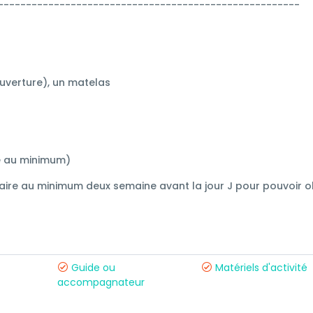
------------------------------------------------------
uverture), un matelas
ne au minimum)
 faire au minimum deux semaine avant la jour J pour pouvoir o
Guide ou
Matériels d'activité
accompagnateur