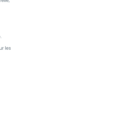
elle,
.
ur les