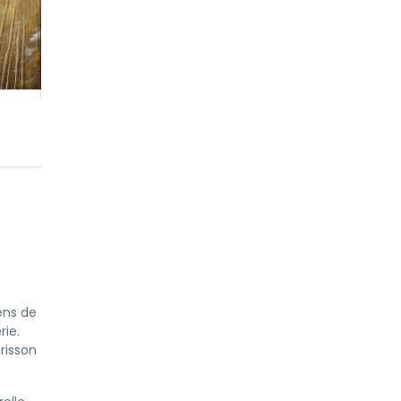
ens de
rie.
érisson