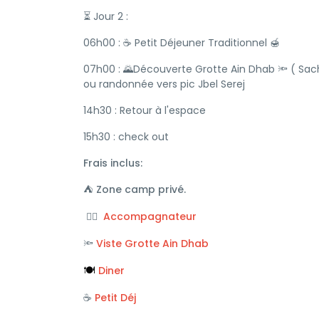
⏳ Jour 2 :
06h00 : ☕ Petit Déjeuner Traditionnel 🍯
07h00 : 🌄Découverte Grotte Ain Dhab 🔦 ( Sac
ou randonnée vers pic Jbel Serej
14h30 : Retour à l'espace
15h30 : check out
Frais inclus:
⛺️ Zone camp privé.
Accompagnateur
🚶‍♀️
Viste Grotte Ain Dhab
🔦
Diner
🍽️
Petit Déj
☕