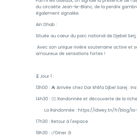
Parmi les oiseaux, on signale la présence de l'a
du circaète Jean-le-Blanc, de la perdrix gambra e
également signalée.
Ain Dhab :
Située au cœur du parc national de Djebel Serj, 
Avec son unique rivière souterraine active et s
amoureux de sensations fortes !
⏳ Jour 1 :
13h00 : ⛺ Arrivée chez Dar khlifa Djbel Sarej : 
14h30 : 🚶‍♀️ Randonnée et découverte de la riche
La Randonnée : https://idwey.tn/fr/blog/la
17h30 : Retour à l'espace
19h30 : 🍗Diner 🍜