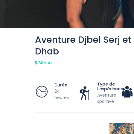
Aventure Djbel Serj et
Dhab
Siliana
Type de
Durée
l'expérience
24
Aventure
heures
sportive