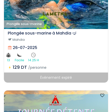
Plongée sous-marine
Plongée sous-marine à Mahdia 🤿
Mahdia
26-07-2025
13
Facile
14.25 H
129 DT
/personne
Événement expiré