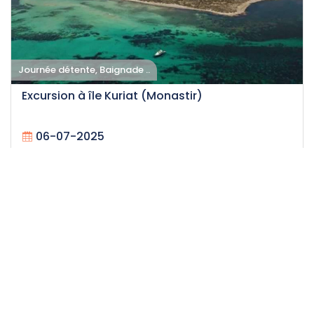
Journée détente, Baignade ..
Excursion à île Kuriat (Monastir)
06-07-2025
25
Facile
14.5 H
115 DT
/personne
Événement expiré