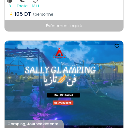
8
Facile
13 H
105 DT
/personne
Événement expiré
Camping, Journée détente ..