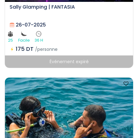
Sally Glamping | FANTASIA
26-07-2025
25
Facile
36 H
175 DT
/personne
Événement expiré