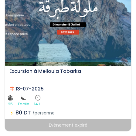
Excursion à Melloula Tabarka
13-07-2025
25
Facile
14 H
80 DT
/personne
Événement expiré