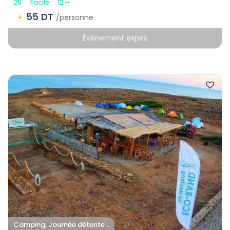
25
Facile
12 H
55 DT
/personne
Événement expiré
Camping, Journée détente ..