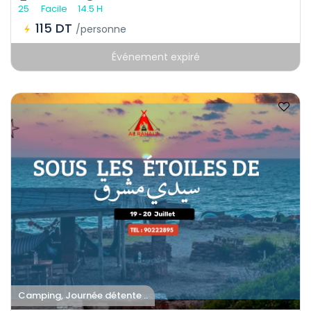
25
Facile
14.5 H
115 DT
/personne
Événement expiré
Camping, Journée détente ..