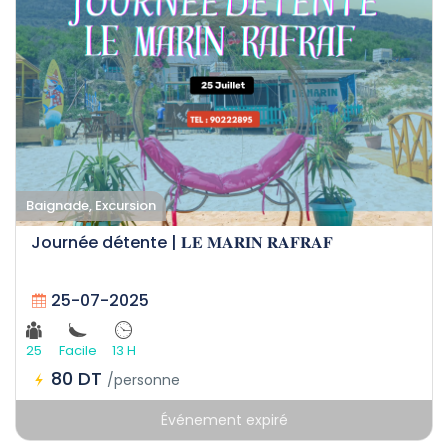
Baignade, Excursion
Journée détente | 𝐋𝐄 𝐌𝐀𝐑𝐈𝐍 𝐑𝐀𝐅𝐑𝐀𝐅
25-07-2025
25
Facile
13 H
80 DT
/personne
Événement expiré