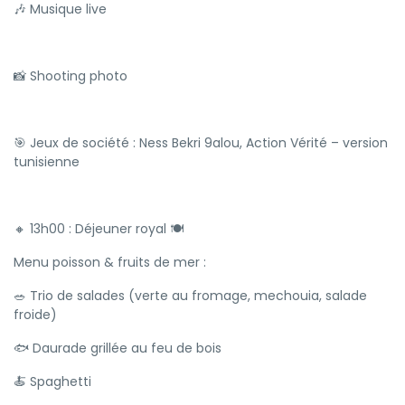
🎶 Musique live
📸 Shooting photo
🎯 Jeux de société : Ness Bekri 9alou, Action Vérité – version
tunisienne
🔸 13h00 : Déjeuner royal 🍽
Menu poisson & fruits de mer :
🥗 Trio de salades (verte au fromage, mechouia, salade
froide)
🐟 Daurade grillée au feu de bois
🍝 Spaghetti