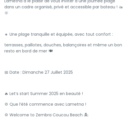
Lametna a le plaisir de vous inviter à une journée plage
dans un cadre organisé, privé et accessible par bateau ! 🚤
🌞
🔸 Une plage tranquille et équipée, avec tout confort :
terrasses, paillotes, douches, balançoires et même un bon
resto en bord de mer 🍽️
📅 Date : Dimanche 27 Juillet 2025
🔥 Let’s start Summer 2025 en beauté !
💢 Que l’été commence avec Lametna !
💢 Welcome to Zembra Coucou Beach 🏝