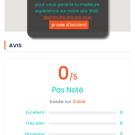
pour vous garantir la meilleure
expérience sur notre site Web.
Apprendre encore plus
je suis d'accord
AVIS
0
/5
Pas Noté
basée sur
0 avis
Excellent
0
Très bien
0
Moyenne
0