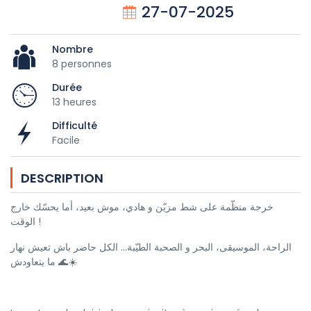
27-07-2025
Nombre
8 personnes
Durée
13 heures
Difficulté
Facile
DESCRIPTION
خرجة منظّمة على شط مزيّن و هادي، موش بعيد، أما يحسّك خارج
الوقت !
الراحة، الموسيقى، البحر و الصحبة الطيّبة... الكل حاضر باش تعيش نهار
ما يتعاودش 🌊☀️