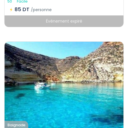
50
Facile
85 DT
/personne
Événement expiré
Baignade