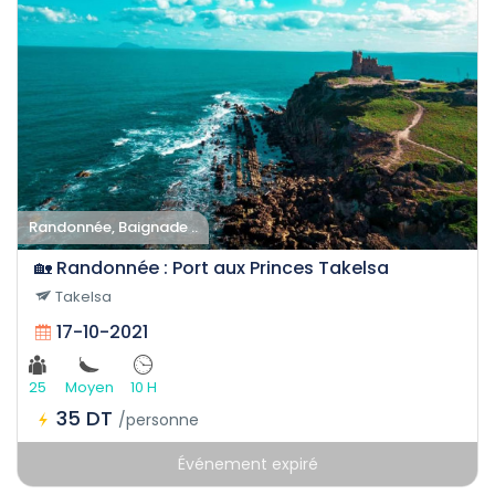
Randonnée, Baignade ..
🏡 Randonnée : Port aux Princes Takelsa
Takelsa
17-10-2021
25
Moyen
10 H
35 DT
/personne
Événement expiré