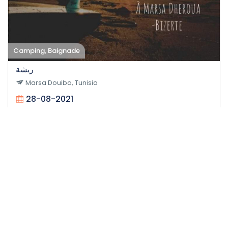
Camping, Baignade
ريشة
Marsa Douiba, Tunisia
28-08-2021
30
Facile
48 H
58 DT
/personne
Événement expiré