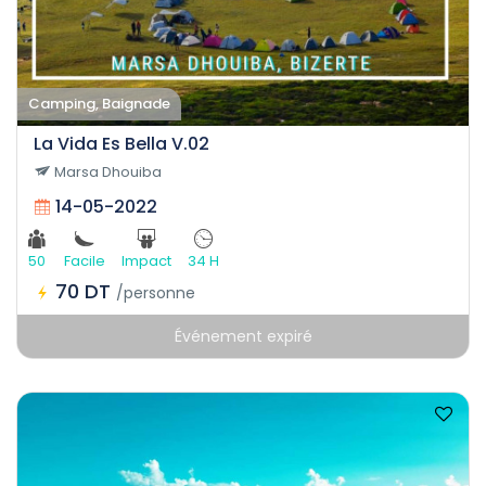
Camping, Baignade
La Vida Es Bella V.02
Marsa Dhouiba
14-05-2022
50
Facile
Impact
34 H
70 DT
/personne
Événement expiré