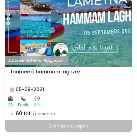
Journée détente, Baignade ..
Journée à hammam laghzez
05-09-2021
20
Facile
8 H
60 DT
/personne
Événement expiré