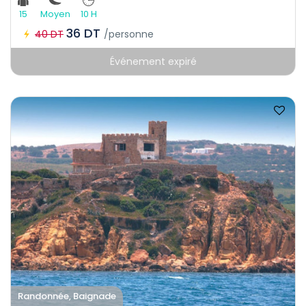
15
Moyen
10 H
36 DT
40 DT
/personne
Événement expiré
Randonnée, Baignade