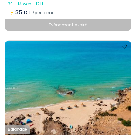
30
Moyen
12 H
35 DT
/personne
Événement expiré
Baignade