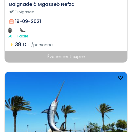
Baignade à Mgasseb Nefza
El Mgaseb
19-09-2021
50
Facile
38 DT
/personne
Événement expiré