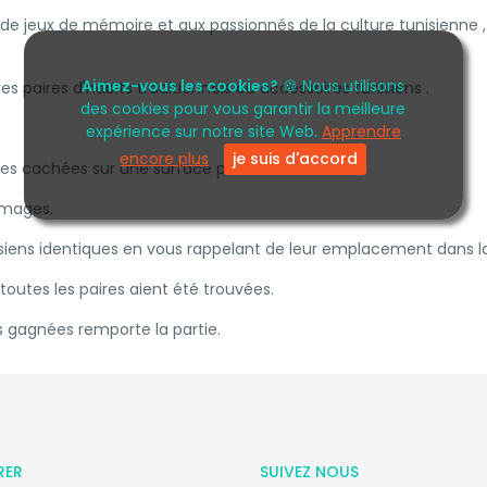
 de jeux de mémoire et aux passionnés de la culture tunisienne ,
Aimez-vous les cookies?
🍪 Nous utilisons
les paires d'habits traditionnels ou accessoires tunisiens .
des cookies pour vous garantir la meilleure
expérience sur notre site Web.
Apprendre
encore plus
je suis d'accord
ces cachées sur une surface plane.
 images.
nisiens identiques en vous rappelant de leur emplacement dans la 
toutes les paires aient été trouvées.
s gagnées remporte la partie.
RER
SUIVEZ NOUS