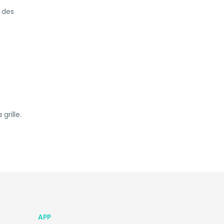
 des
grille.
APP