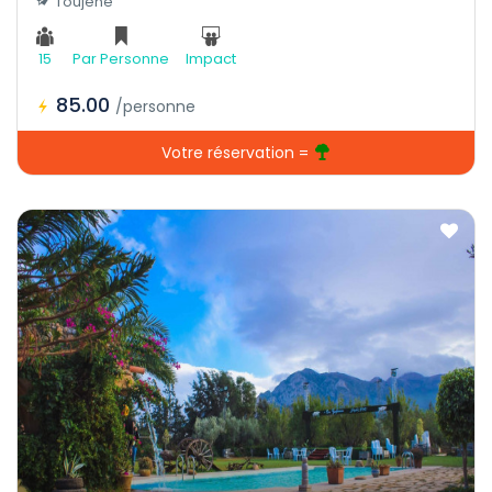
Toujene
15
Par Personne
Impact
85.00
/personne
Votre réservation =