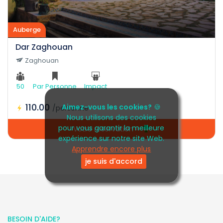
Auberge
Dar Zaghouan
Zaghouan
50
Par Personne
Impact
110.00
Aimez-vous les cookies?
🍪
/personne
Nous utilisons des cookies
pour vous garantir la meilleure
Votre réservation =
expérience sur notre site Web.
Apprendre encore plus
je suis d'accord
BESOIN D'AIDE?