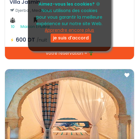
Villa Jasmin
Aimez-vous les cookies?
🍪
Djerba , Medenine
Nous utilisons des cookies
pour vous garantir la meilleure
expérience sur notre site Web.
10
Maison Entière
Apprendre encore plus
je suis d'accord
600 DT
/nuit
Votre réservation =