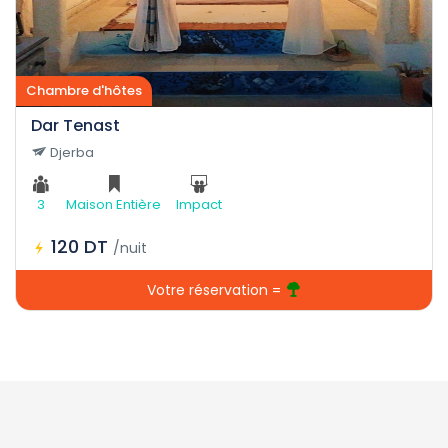
Chambre d'hôtes
Dar Tenast
Djerba
3
Maison Entière
Impact
120 DT
/nuit
Votre réservation =