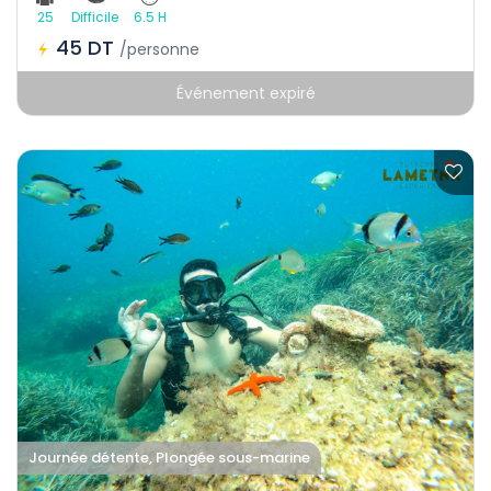
25
Difficile
6.5 H
45 DT
/personne
Événement expiré
Journée détente, Plongée sous-marine