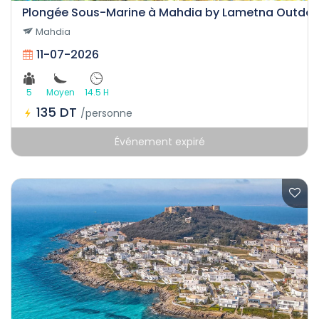
Plongée Sous-Marine à Mahdia by Lametna Outdoo
Mahdia
11-07-2026
5
Moyen
14.5 H
135 DT
/personne
Événement expiré