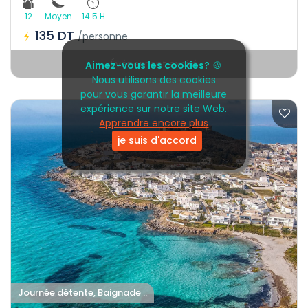
12
Moyen
14.5 H
135 DT
/personne
Événement expiré
Aimez-vous les cookies?
🍪
Nous utilisons des cookies
pour vous garantir la meilleure
expérience sur notre site Web.
Apprendre encore plus
je suis d'accord
Journée détente, Baignade ..