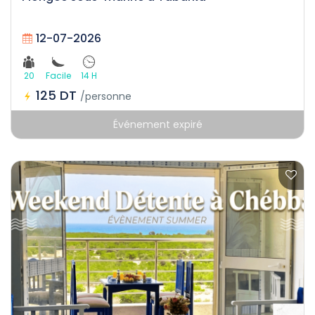
12-07-2026
20
Facile
14 H
125 DT
/personne
Événement expiré