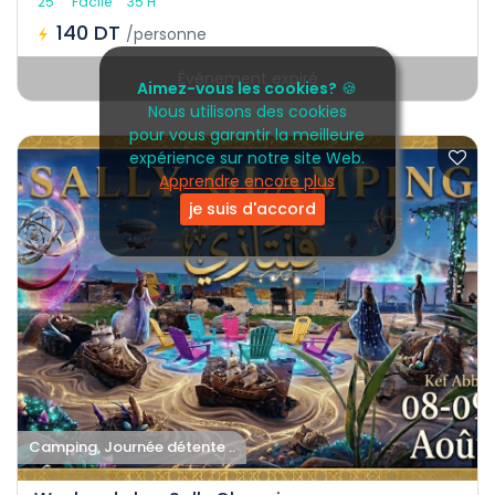
25
Facile
35 H
140 DT
/personne
Événement expiré
Aimez-vous les cookies?
🍪
Nous utilisons des cookies
pour vous garantir la meilleure
expérience sur notre site Web.
Apprendre encore plus
je suis d'accord
Camping, Journée détente ..