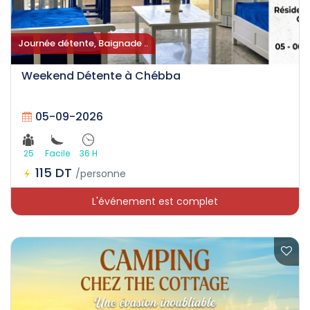
Journée détente, Baignade ..
Weekend Détente à Chébba
05-09-2026
25
Facile
36 H
115 DT
/personne
L'événement est complet