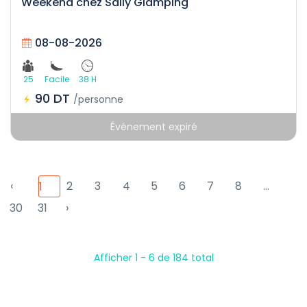
Weekend chez Sally Glamping
08-08-2026
25
Facile
38 H
90 DT
/personne
Événement expiré
‹
2
3
4
5
6
7
8
...
1
30
31
›
Afficher 1 - 6 de 184 total