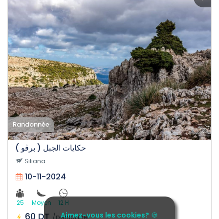
Randonnée
حكايات الجبل ( برڨو )
Siliana
10-11-2024
25
Moyen
12 H
60 DT
Aimez-vous les cookies?
🍪
/personne