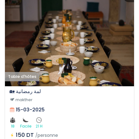
Table d'hôtes
🏡 لمة رمضانية
makther
15-03-2025
18
Facile
21 H
150 DT
/personne