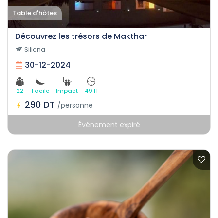
Table d'hôtes
Découvrez les trésors de Makthar
Siliana
30-12-2024
22
Facile
Impact
49 H
290 DT
/personne
Événement expiré