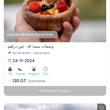
Journée détente, Randonnée ..
وصفات ميمة 🌿 : عين دراهم
Ain Draham , Jendouba
24-11-2024
25
Facile
Impact
10 H
130 DT
/personne
Événement expiré