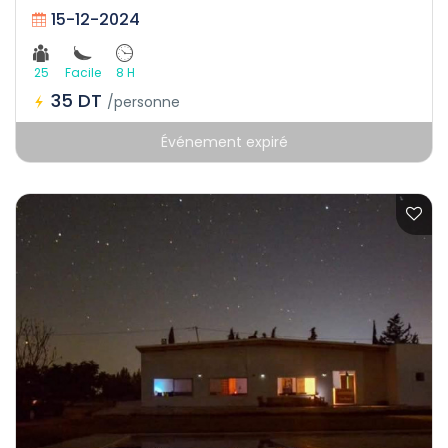
15-12-2024
25
Facile
8 H
35 DT
/personne
Événement expiré