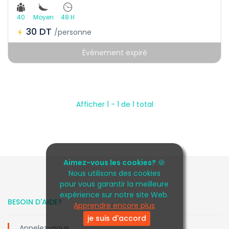
40
Moyen
48 H
30 DT
/personne
Événement expiré
Afficher 1 - 1 de 1 total
Aimez-vous les cookies?
🍪
Nous utilisons des cookies
pour vous garantir la meilleure
expérience sur notre site Web.
BESOIN D'AIDE?
Apprendre encore plus
je suis d'accord
Appelez-nous