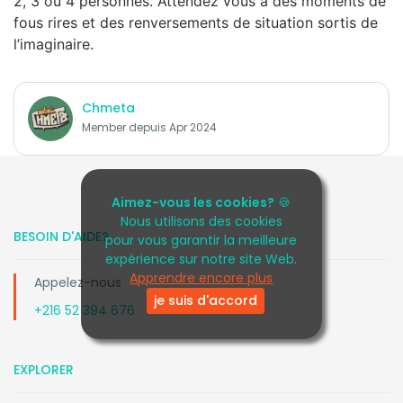
2, 3 ou 4 personnes. Attendez vous à des moments de
fous rires et des renversements de situation sortis de
l’imaginaire.
Chmeta
Member depuis Apr 2024
Aimez-vous les cookies?
🍪
Nous utilisons des cookies
BESOIN D'AIDE?
pour vous garantir la meilleure
expérience sur notre site Web.
Apprendre encore plus
Appelez-nous
je suis d'accord
+216 52 394 676
EXPLORER