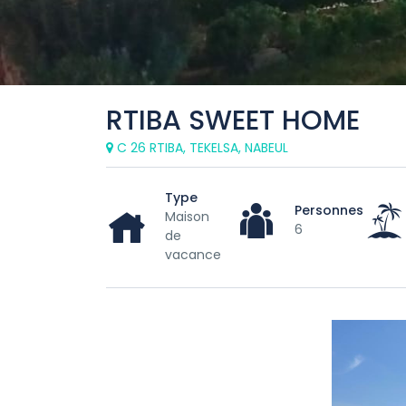
RTIBA SWEET HOME
C 26 RTIBA, TEKELSA, NABEUL
Type
Personnes
Maison
6
de
vacance