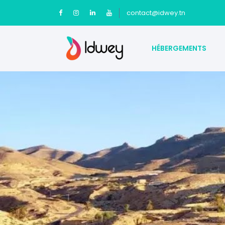
contact@idwey.tn
HÉBERGEMENTS