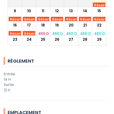
Réservé
9
10
11
12
13
14
15
Réservé
Réservé
Réservé
Réservé
Réservé
Réservé
Réservé
16
17
18
19
20
21
22
Réservé
Réservé
460 DT
460 DT
460 DT
460 DT
460 DT
23
24
25
26
27
28
29
460 DT
460 DT
460 DT
460 DT
460 DT
460 DT
460 DT
30
31
RÈGLEMENT
460 DT
460 DT
Entrée
14 H
Sortie
12 H
EMPLACEMENT