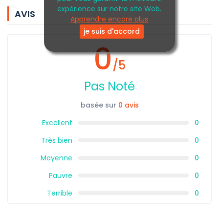
expérience sur notre site Web.
AVIS
Apprendre encore plus
je suis d'accord
0
/5
Pas Noté
basée sur
0 avis
Excellent
0
Très bien
0
Moyenne
0
Pauvre
0
Terrible
0