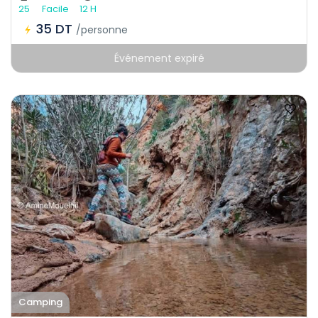
25
Facile
12 H
35 DT
/personne
Événement expiré
Camping