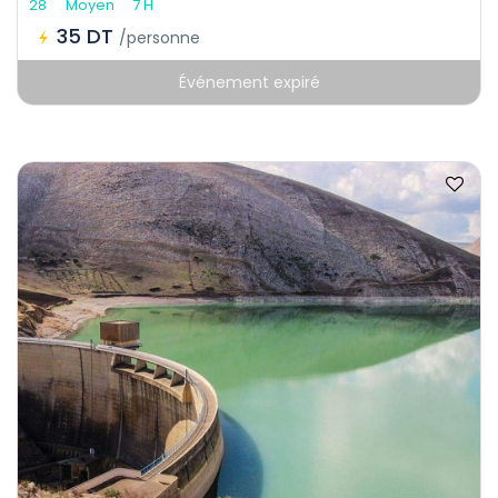
28
Moyen
7 H
35 DT
/personne
Événement expiré