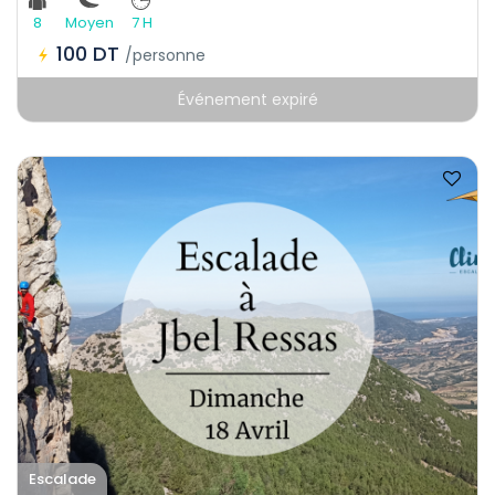
8
Moyen
7 H
100 DT
/personne
Événement expiré
Escalade