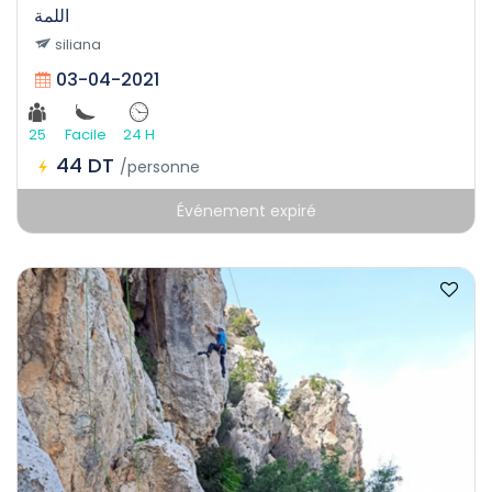
اللمة
siliana
03-04-2021
25
Facile
24 H
44 DT
/personne
Événement expiré