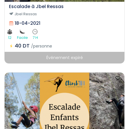
Escalade à Jbel Ressas
Jbel Ressas
18-04-2021
12
Facile
7 H
40 DT
/personne
Événement expiré