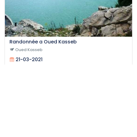
Randonnée a Oued Kasseb
Oued Kasseb
21-03-2021
25
Facile
12 H
35 DT
/personne
Événement expiré