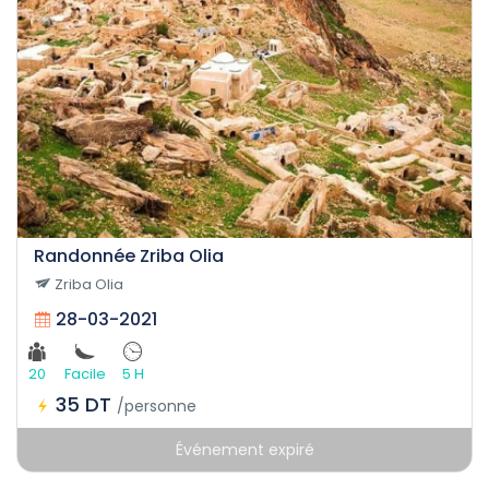
Randonnée Zriba Olia
Zriba Olia
28-03-2021
20
Facile
5 H
35 DT
/personne
Événement expiré