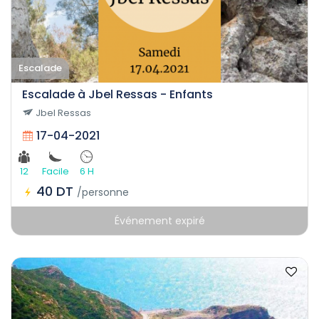
Escalade
Escalade à Jbel Ressas - Enfants
Jbel Ressas
17-04-2021
12
Facile
6 H
40 DT
/personne
Événement expiré