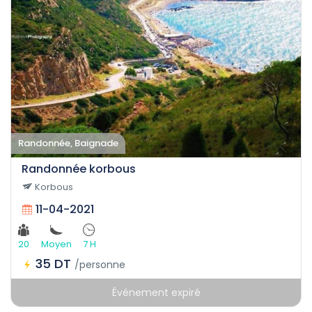
Randonnée, Baignade
Randonnée korbous
Korbous
11-04-2021
20
Moyen
7 H
35 DT
/personne
Événement expiré