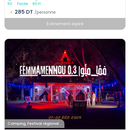
50
Facile
60 H
285 DT
/personne
Événement expiré
Camping, Festival régional ..