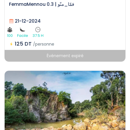
FemmaMennou 0.3 | ﻓﻤّﺎ_ﻣﻨّﻮ
21-12-2024
100
Facile
37.5 H
125 DT
/personne
Événement expiré