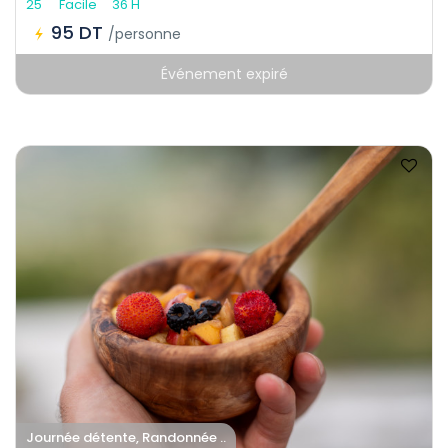
25
Facile
36 H
95 DT
/personne
Événement expiré
Journée détente, Randonnée ..