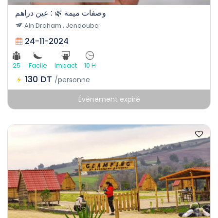
وصفات ميمة 🌿 : عين دراهم
Ain Draham , Jendouba
24-11-2024
25
Facile
Impact
10 H
130 DT
/personne
Événement expiré