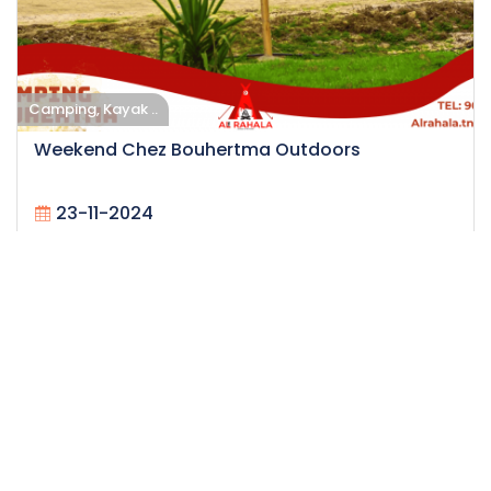
Camping, Kayak ..
Weekend Chez Bouhertma Outdoors
23-11-2024
25
Facile
36.5 H
85 DT
/personne
Événement expiré