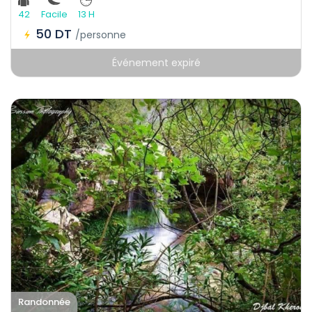
42
Facile
13 H
50 DT
/personne
Événement expiré
Randonnée