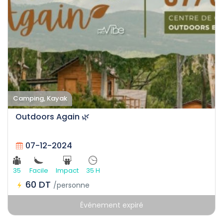
Camping, Kayak
Outdoors Again 🌿
07-12-2024
35
Facile
Impact
35 H
60 DT
/personne
Événement expiré