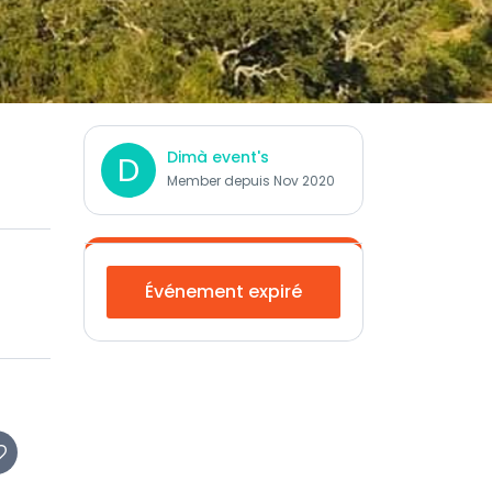
Dimà event's
D
Member depuis Nov 2020
Événement expiré