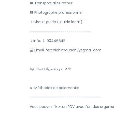
🚌 Transport allez retour
📷 Photographe professionnel
🚶Circuit guidé ( Guide local )
------------------------------
📱info: 📱 90446645
💻 Émail: ferchichimouadh7@gmail.com
خرجة مزيانة تستنّا فينا 🌷🌹
► Méthodes de paiements:
-----------------------------------
Vous pouvez fixer un RDV avec l'un des organis