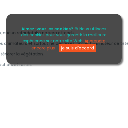
Aimez-vous les cookies?
🍪 Nous utilisons
s, aucun retardataire ne sera attendu.
des cookies pour vous garantir la meilleure
expérience sur notre site Web.
Apprendre
 animateurs et surtout ne dépassez jamais l’animateur de tête
encore plus
je suis d'accord
tériorer la végétation.
échets et restes.