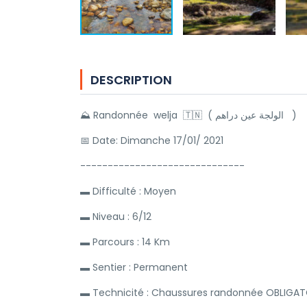
DESCRIPTION
⛰ Randonnée welja 🇹🇳 ( الولجة عين دراهم )
📅 Date: Dimanche 17/01/ 2021
------------------------------
▬ Difficulté : Moyen
▬ Niveau : 6/12
▬ Parcours : 14 Km
▬ Sentier : Permanent
▬ Technicité : Chaussures randonnée OBLIGATO