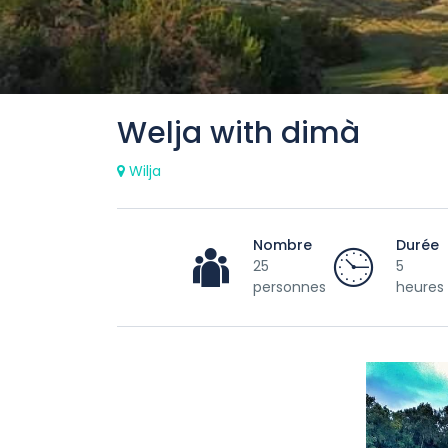
Welja with dimà
Wilja
Nombre
Durée
25
5
personnes
heures