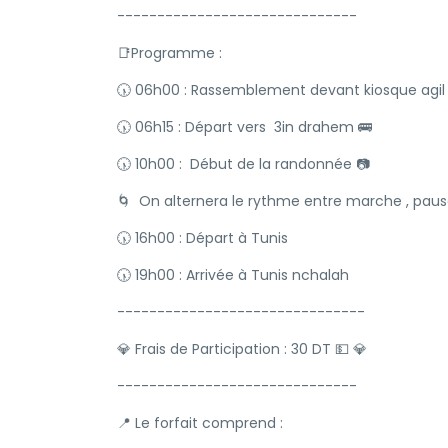
------------------------------
📑Programme :
🕠 06h00 : Rassemblement devant kiosque agi
🕠 06h15 : Départ vers 3in drahem 🚌
🕠 10h00 : Début de la randonnée 📷
🌀 On alternera le rythme entre marche , paus
🕠 16h00 : Départ à Tunis
🕠 19h00 : Arrivée à Tunis nchalah
-------------------------------
💎 Frais de Participation : 30 DT 💵 💎
------------------------------
📍 Le forfait comprend :