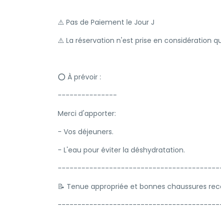
⚠️ Pas de Paiement le Jour J
⚠️ La réservation n'est prise en considération 
⭕️ À prévoir :
---------------
Merci d'apporter:
- Vos déjeuners.
- L'eau pour éviter la déshydratation.
-----------------------------------------
📝 Tenue appropriée et bonnes chaussures 
-----------------------------------------