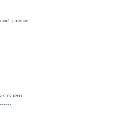
qu'après paiement.
------
recommandées
------