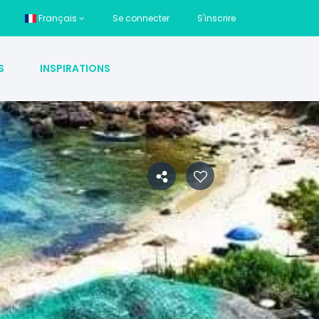
Français
Se connecter
S'inscrire
S
INSPIRATIONS