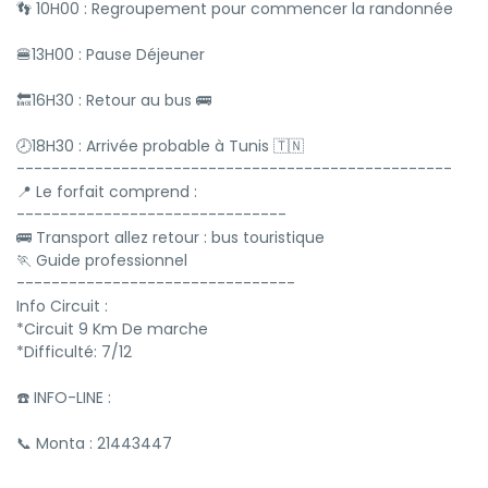
👣 10H00 : Regroupement pour commencer la randonnée
🍔13H00 : Pause Déjeuner
🔙16H30 : Retour au bus 🚌
🕗18H30 : Arrivée probable à Tunis 🇹🇳
--------------------------------------------------
📍 Le forfait comprend :
-------------------------------
🚌 Transport allez retour : bus touristique
🏃 Guide professionnel
--------------------------------
Info Circuit :
*Circuit 9 Km De marche
*Difficulté: 7/12
☎️ INFO-LINE :
📞 Monta : 21443447