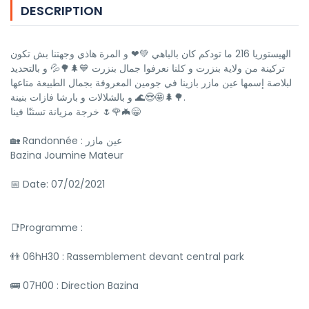
DESCRIPTION
الهيستوريا 216 ما تودكم كان بالباهي 💚❤ و المرة هاذي وجهتنا بش تكون
تركينة من ولاية بنزرت و كلنا نعرفوا جمال بنزرت 💙🌲🌳💦 و بالتحديد
لبلاصة إسمها عين مازر بازينا في جومين المعروفة بجمال الطبيعة متاعها
🌳🌲🤩😍🌊 و بالشلالات و بارشا فازات بنينة.
خرجة مزيانة تستنّا فينا 🌷🌹🦇😁
🏡 Randonnée : عين مازر
Bazina Joumine Mateur
📅 Date: 07/02/2021
📑Programme :
👬 06hH30 : Rassemblement devant central park
🚌 07H00 : Direction Bazina