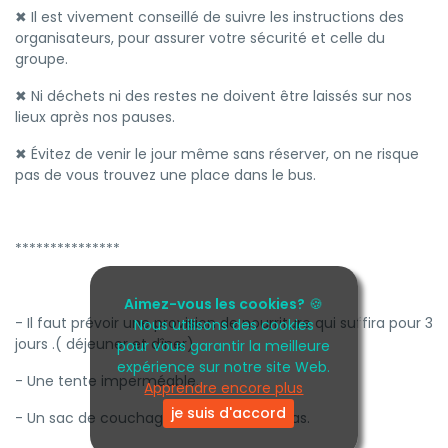
✖ Il est vivement conseillé de suivre les instructions des
organisateurs, pour assurer votre sécurité et celle du
groupe.
✖ Ni déchets ni des restes ne doivent être laissés sur nos
lieux après nos pauses.
✖ Évitez de venir le jour même sans réserver, on ne risque
pas de vous trouvez une place dans le bus.
***************
Aimez-vous les cookies?
🍪
- Il faut prévoir une provision de nourriture qui suffira pour 3
Nous utilisons des cookies
jours .( déjeuner et dîner)
pour vous garantir la meilleure
expérience sur notre site Web.
- Une tente imperméable.
Apprendre encore plus
je suis d'accord
- Un sac de couchage + tapis ou matelas.