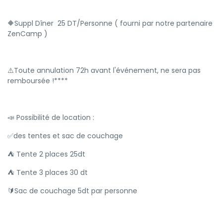
🔶️Suppl Dîner 25 DT/Personne ( fourni par notre partenaire
ZenCamp )
⚠️Toute annulation 72h avant l'événement, ne sera pas
remboursée !****
📣 Possibilité de location :
✅des tentes et sac de couchage
⛺️ Tente 2 places 25dt
⛺️ Tente 3 places 30 dt
🔰Sac de couchage 5dt par personne