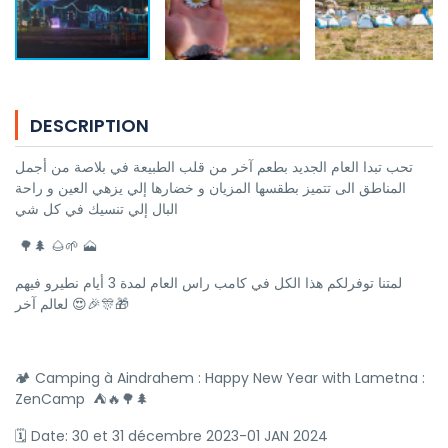
DESCRIPTION
تحب تبدا العام الجديد بطعم آخر من قلب الطبيعة في بلاصة من أجمل
المناطق الى تتميز بطقسها المزيان و خضارها إلي يزهي العين و راحة
البال إلي تنسيك في كل شي
🌳🌲 🌰🌱 🗻
لمتنا توفرلكم هذا الكل في كامب راس العام لمدة 3 أيام نطيرو فيهم
لعالم آخر 😍🎉🎊🎁
🏕 Camping à Aindrahem : Happy New Year with Lametna :
ZenCamp ⛺️🔥🌳🌲
🗓 Date: 30 et 31 décembre 2023-01 JAN 2024