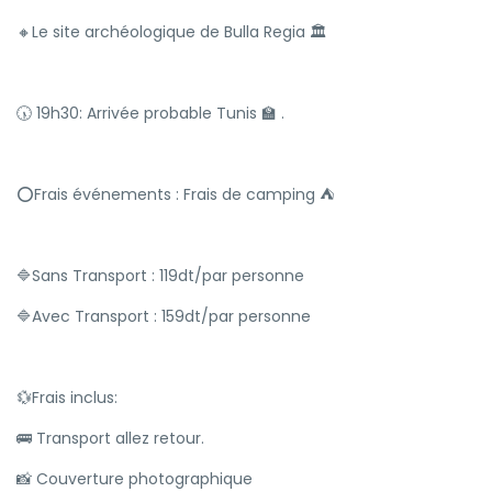
🔸Le site archéologique de Bulla Regia 🏛
🕠 19h30: Arrivée probable Tunis 🏫 .
⭕️Frais événements : Frais de camping ⛺️
🔷️Sans Transport : 119dt/par personne
🔷Avec Transport : ️159dt/par personne
💱Frais inclus:
🚌 Transport allez retour.
📸 Couverture photographique