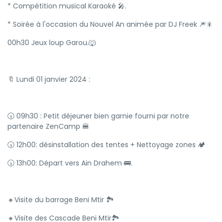
* Compétition musical Karaoké 🎤.
* Soirée à l'occasion du Nouvel An animée par DJ Freek 🎆🎇
00h30 Jeux loup Garou.🐺
🔖 Lundi 01 janvier 2024 :
🕠 09h30 : Petit déjeuner bien garnie fourni par notre
partenaire ZenCamp 🍔
🕠 12h00: désinstallation des tentes + Nettoyage zones 🏕
🕠 13h00: Départ vers Ain Drahem 🚌.
🔸️Visite du barrage Beni Mtir 🏞
🔸️Visite des Cascade Beni Mtir🏞