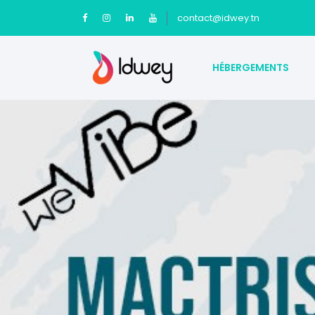
contact@idwey.tn
HÉBERGEMENTS