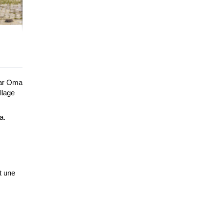
Dar Oma 
lage 
a.
 une 