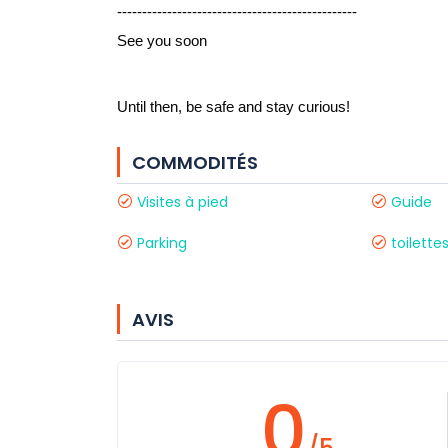
------------------------------------------------
See you soon 
Until then, be safe and stay curious!
COMMODITÉS
Visites à pied
Guide
Parking
toilette
AVIS
0