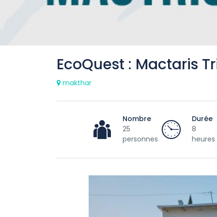
EcoQuest : Mactaris Tr
makthar
Nombre
Durée
25
8
personnes
heures