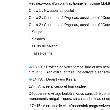
Régalez-vous d’un plat traditionnel et typique Makt
Choix 1 : Nwasser au poulet
Choix 2 : Couscous à l’Agneau, aussi appelé “Cou
Choix 2 : Couscous à l’Agneau, aussi appelé “Cou
+ Soupe
+ Salades 
+ Fruits de saison
+ Tasse de thé
13H30 : Profitez de votre temps libre et des bea
circuit VTT (en extra) et faire une activité à sensa
14H30 : Départ vers Kesra
13H : Arrivée à Kesra et tour guidée.
Découvrez le village berbère Ksra, considéré comme
monuments mégalithiques, sa cascade d'eau et ses
 17H15 : Alors que le ciel s'assombrit progressivement, nous les amoureux des couleurs du ciel, on va se rassembler pour 