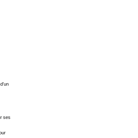
d’un 
r ses 