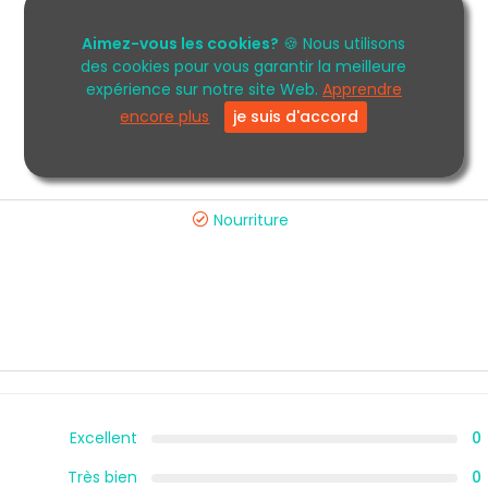
Aimez-vous les cookies?
🍪 Nous utilisons
des cookies pour vous garantir la meilleure
expérience sur notre site Web.
Apprendre
encore plus
je suis d'accord
Nourriture
s
Excellent
0
Très bien
0