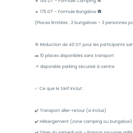
🔸 145 DT – Formule Camping ⛺
🔸 175 DT – Formule Bungalow 🛖
(Places limitées : 2 bungalows – 3 personnes pa
🎯 Réduction de 40 DT pour les participants sa
🚗 10 places disponibles sans transport
📌 disponible parking sécurisé à centre
✅ Ce que le tarif inclut :
✔️ Transport aller-retour (si inclus)
✔️ Hébergement (zone camping ou bungalow)
✔️ Dîner du samedi soir – Poisson sauvage grillé