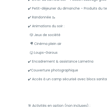
✔️ Petit-déjeuner du dimanche – Produits du ter
✔️ Randonnée 🥾
✔️ Animations du soir :
🎲 Jeux de société
🎥 Cinéma plein air
🐺 Loups-Garous
✔️ Encadrement & assistance Lametna
✔️Couverture photographique
✔️ Accès à un camp sécurisé avec blocs sanita
🎯 Activités en option (non incluses) :