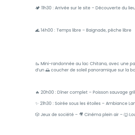
🏕️ 11h30 : Arrivée sur le site – Découverte du lie
🌊 14h00 : Temps libre – Baignade, pêche libre
🥾 Mini-randonnée au lac Chitana, avec une pau
d’un 🌅 coucher de soleil panoramique sur la ba
🔥 20h00 : Dîner complet – Poisson sauvage gril
✨ 21h30 : Soirée sous les étoiles – Ambiance L
🎲 Jeux de société – 🎥 Cinéma plein air – 🐺 L