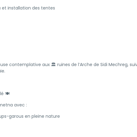
u et installation des tentes
se contemplative aux 🏛 ruines de l’Arche de Sidi Mechreg, sui
ie.
lé 🍽
ametna avec :
oups-garous en pleine nature