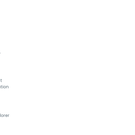
,
t
ation
lorer