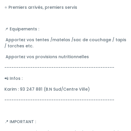
⭐ Premiers arrivés, premiers servis
📌 Equipements :
Apportez vos tentes /matelas /sac de couchage / tapis
/ torches etc.
Apportez vos provisions nutritionnelles
-----------------------------------------------
📲 Infos :
Karim : 93 247 881 (B.N Sud/Centre Ville)
-----------------------------------------------
📍 IMPORTANT :