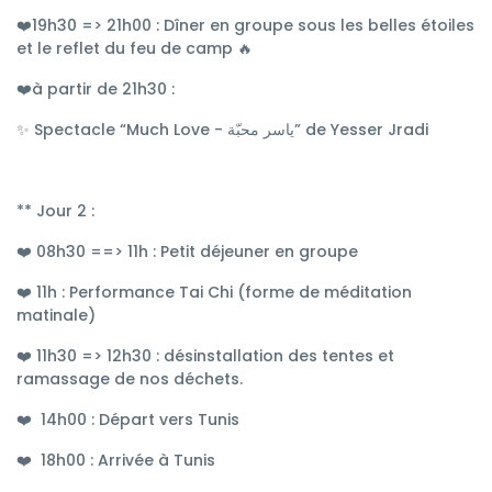
❤️19h30 => 21h00 : Dîner en groupe sous les belles étoiles
et le reflet du feu de camp 🔥
❤️à partir de 21h30 :
✨ Spectacle “Much Love - ياسر محبّة” de Yesser Jradi
** Jour 2 :
❤️ 08h30 ==> 11h : Petit déjeuner en groupe
❤️ 11h : Performance Tai Chi (forme de méditation
matinale)
❤️ 11h30 => 12h30 : désinstallation des tentes et
ramassage de nos déchets.
❤️ 14h00 : Départ vers Tunis
❤️ 18h00 : Arrivée à Tunis