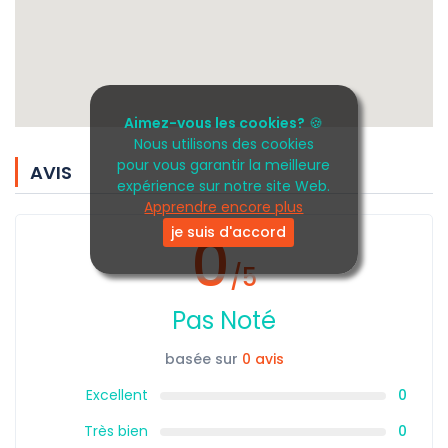
Aimez-vous les cookies?
🍪
Nous utilisons des cookies
pour vous garantir la meilleure
AVIS
expérience sur notre site Web.
Apprendre encore plus
je suis d'accord
0
/5
Pas Noté
basée sur
0 avis
Excellent
0
Très bien
0