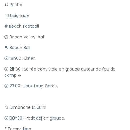
🎣 Pêche
🏊‍♂️ Baignade
⚽️ Beach Football
🏐 Beach Volley-ball
🏓 Beach Ball
🕠 19h00 : Diner.
🕠 21h30 : Soirée conviviale en groupe autour de feu de
camp.🔥
🕠 23:00 : Jeux Loup Garou.
🔖 Dimanche 14 Juin:
🕠 08h30 : Petit déj en groupe.
* Temps libre.