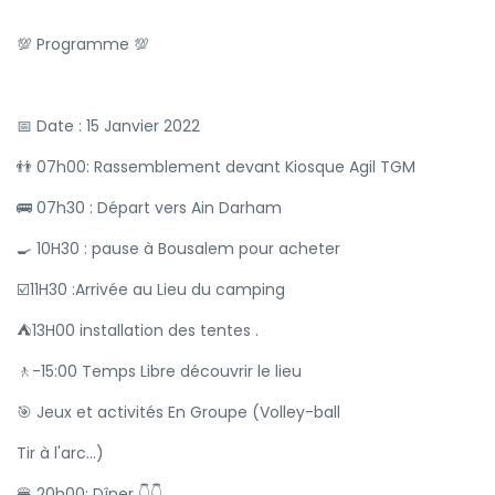
💯 Programme 💯
📅 Date : 15 Janvier 2022
👬 07h00: Rassemblement devant Kiosque Agil TGM
🚌 07h30 : Départ vers Ain Darham
🍳 10H30 : pause à Bousalem pour acheter
☑️11H30 :Arrivée au Lieu du camping
⛺️13H00 installation des tentes .
⁦🚶-15:00 Temps Libre découvrir le lieu
🎯 Jeux et activités En Groupe (Volley-ball
Tir à l'arc...)
🍔 20h00: Dîner 👇👇