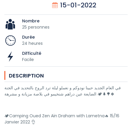
15-01-2022
Nombre
25 personnes
Durée
24 heures
Difficulté
Facile
DESCRIPTION
في العام الجديد حبينا نودوكم و نعملو ليلة ترد الروح بالتحديد في الجنة
الضايعة عين دراهم شنخيمو في بلاصة مزيانة و مشرهة 🏕️🌲🌳🍀
🏕️Camping Oued Zen Aïn Draham with Lametna🔥 15/16
Janvier 2022 👌