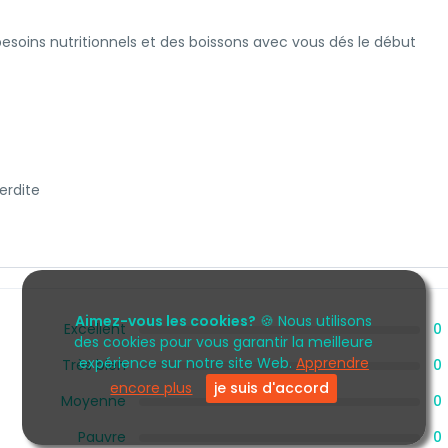
besoins nutritionnels et des boissons avec vous dés le début
erdite
Aimez-vous les cookies?
🍪 Nous utilisons
Excellent
0
des cookies pour vous garantir la meilleure
expérience sur notre site Web.
Apprendre
Très bien
0
encore plus
je suis d'accord
Moyenne
0
Pauvre
0