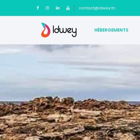
contact@idwey.tn
HÉBERGEMENTS