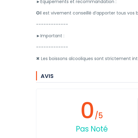
►Equipements et recommandation :
✪Il est vivement conseillé d’apporter tous vos 
-------------
►Important :
-------------
✖ Les boissons alcooliques sont strictement int
AVIS
0
/5
Pas Noté