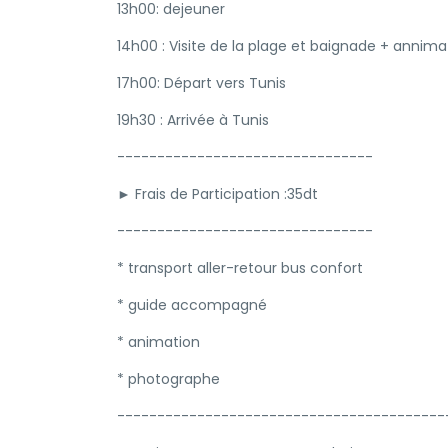
13h00: dejeuner
14h00 : Visite de la plage et baignade + annim
17h00: Départ vers Tunis
19h30 : Arrivée à Tunis
--------------------------------
► Frais de Participation :35dt
--------------------------------
* transport aller-retour bus confort
* guide accompagné
* animation
* photographe
-----------------------------------------