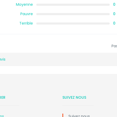
Moyenne
0
Pauvre
0
Terrible
0
Pas
avis
RER
SUIVEZ NOUS
os
Suivez nous