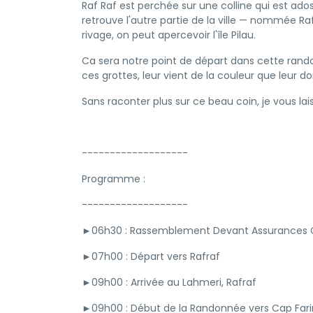
Raf Raf est perchée sur une colline qui est ados
retrouve l'autre partie de la ville — nommée Raf
rivage, on peut apercevoir l'île Pilau.
Ca sera notre point de départ dans cette rando
ces grottes, leur vient de la couleur que leur d
Sans raconter plus sur ce beau coin, je vous l
-------------------
Programme :
-------------------
►06h30 : Rassemblement Devant Assurances COM
►07h00 : Départ vers Rafraf
►09h00 : Arrivée au Lahmeri, Rafraf
►09h00 : Début de la Randonnée vers Cap Farin