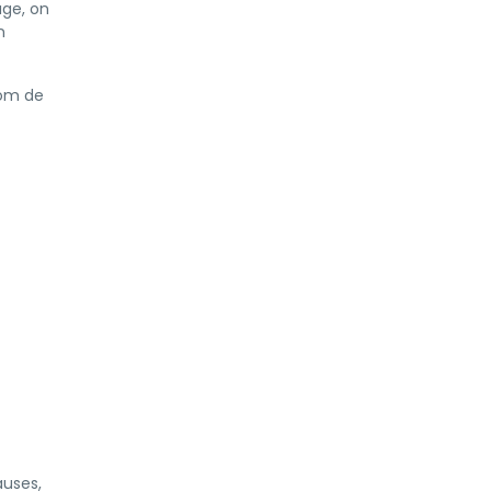
age, on
n
nom de
auses,