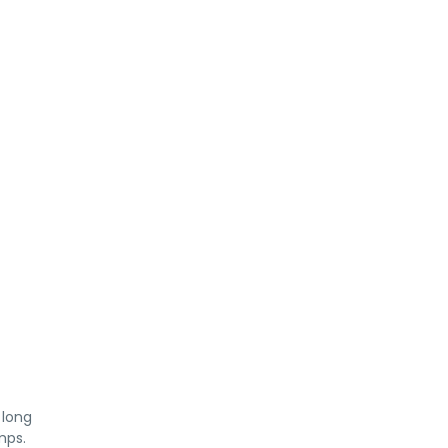
 long
mps.