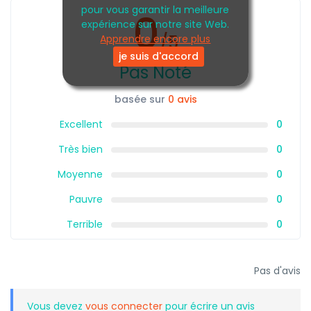
pour vous garantir la meilleure
0
expérience sur notre site Web.
/5
Apprendre encore plus
je suis d'accord
Pas Noté
basée sur
0 avis
Excellent
0
Très bien
0
Moyenne
0
Pauvre
0
Terrible
0
Pas d'avis
Vous devez
vous connecter
pour écrire un avis