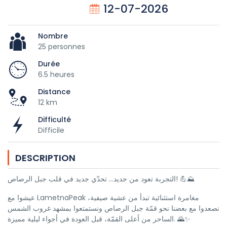
12-07-2026
Nombre
25 personnes
Durée
6.5 heures
Distance
12 km
Difficulté
Difficile
DESCRIPTION
التجربة تعود من جديد… تحدّي جديد في قلب جبل الرصاص! 💪⛰️
عيشوا مع LametnaPeak مغامرة استثنائية تبدأ من عشية صيفية،
نصعدوا مع بعضنا نحو قمّة جبل الرصاص ونستمتعوا بمشهد غروب الشمس
الساحر من أعلى القمّة، قبل العودة في أجواء ليلية مميزة. 🌄✨