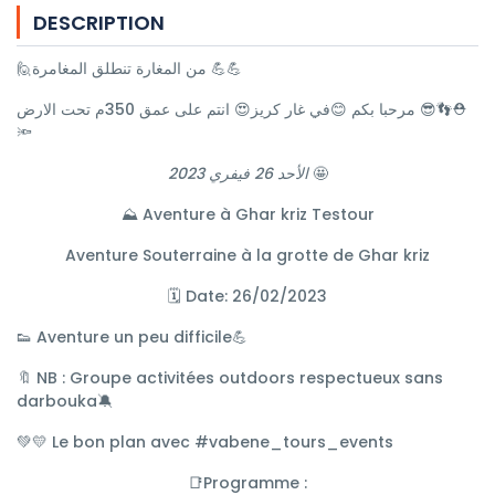
DESCRIPTION
🙋من المغارة تنطلق المغامرة 💪💪
مرحبا بكم 😊في غار كريز😍 انتم على عمق 350م تحت الارض 😎👣⛑
🔦
الأحد 26 فيفري 2023
🤩
⛰ Aventure à Ghar kriz Testour
Aventure Souterraine à la grotte de Ghar kriz
🗓 Date: 26/02/2023
👟 Aventure un peu difficile💪
🔖 NB : Groupe activitées outdoors respectueux sans
darbouka🔕
💚💛 Le bon plan avec #vabene_tours_events
📑Programme :