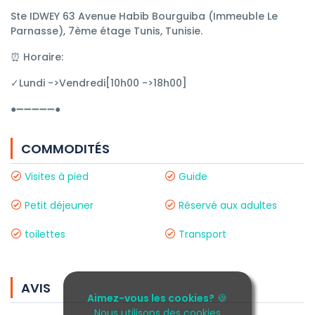
Ste IDWEY 63 Avenue Habib Bourguiba (Immeuble Le
Parnasse), 7ème étage Tunis, Tunisie.
⏰ Horaire:
✓Lundi ->Vendredi[10h00 ->18h00]
●➖➖➖➖➖●
COMMODITÉS
Visites à pied
Guide
Petit déjeuner
Réservé aux adultes
toilettes
Transport
AVIS
Aimez-vous les cookies?
🍪
Nous utilisons des cookies