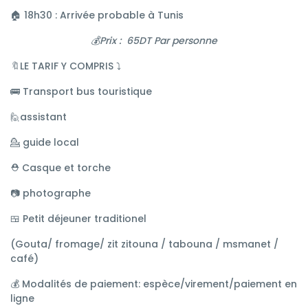
🏠 18h30 : Arrivée probable à Tunis
💰Prix : 65DT Par personne
🔖LE TARIF Y COMPRIS ⤵️
🚌 Transport bus touristique
🙋assistant
💁 guide local
⛑ Casque et torche
📷 photographe
🍱 Petit déjeuner traditionel
(
G
outa/ fromage/ zit zitouna / tabouna / msmanet /
café)
💰 Modalités de paiement: espèce/virement/paiement en
ligne