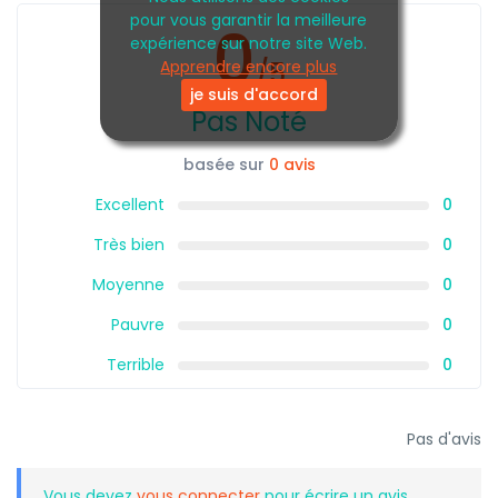
pour vous garantir la meilleure
0
expérience sur notre site Web.
Apprendre encore plus
/5
je suis d'accord
Pas Noté
basée sur
0 avis
Excellent
0
Très bien
0
Moyenne
0
Pauvre
0
Terrible
0
Pas d'avis
Vous devez
vous connecter
pour écrire un avis