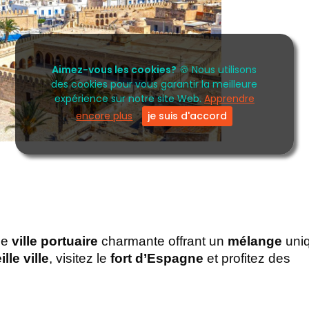
Aimez-vous les cookies?
🍪 Nous utilisons
des cookies pour vous garantir la meilleure
expérience sur notre site Web.
Apprendre
encore plus
je suis d'accord
ne 
ville portuaire
 charmante offrant un 
mélange
 uni
ille ville
, visitez le
 fort d’Espagne
 et profitez des 