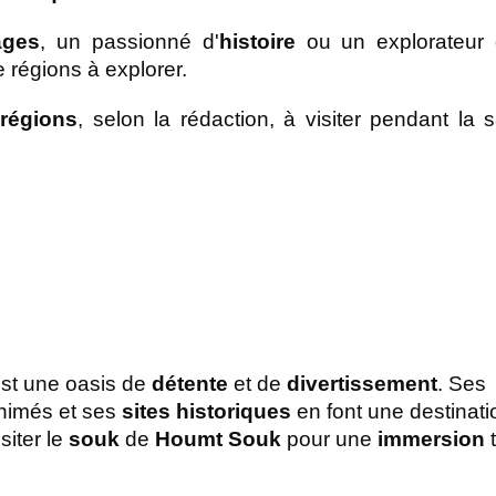
ages
, un passionné d'
histoire
e régions à explorer. 
 régions
, selon la rédaction, à visiter pendant la s
est une oasis de 
détente
 et de 
divertissement
. Ses 
nimés et ses 
sites historiques 
en font une destinatio
iter le 
souk
 de 
Houmt Souk
 pour une 
immersion
 