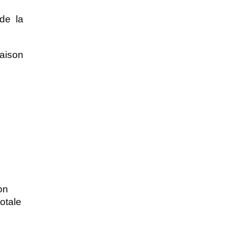
 ou un explorateur de la 
aison 
n 
totale 