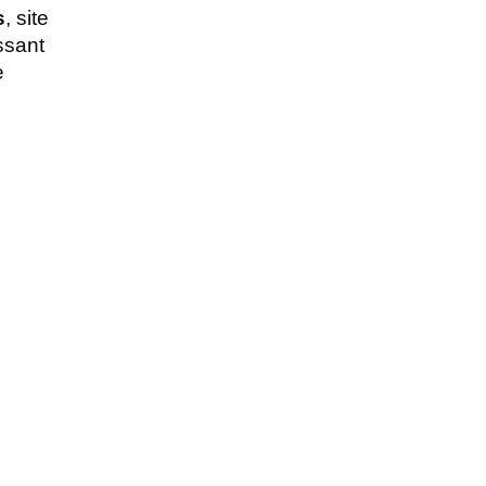
s
, site 
ssant 
 