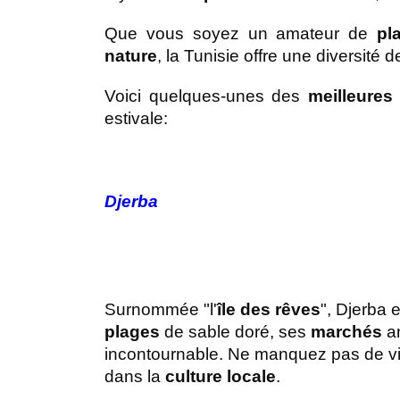
Que vous soyez un amateur de 
pl
nature
, la Tunisie offre une diversité d
Voici quelques-unes des 
meilleures
estivale:
Djerba
Surnommée "l'
île des rêves
", Djerba 
plages
 de sable doré, ses 
marchés
 a
incontournable. Ne manquez pas de vis
dans la 
culture locale
.