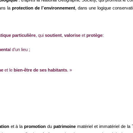
ologique
 : d’après la National Geographic Society, qui promeut le conc
ans la 
protection
 de l’
environnement
, dans une logique 
conservati
tique particulière
, qui 
soutient
, 
valorise
 et 
protège
: 
menta
l d’un lieu ;
ne
 et le 
bien-être de ses habitants
. » 
ation
 et à la 
promotion
 du 
patrimoine
 matériel et immatériel de la T