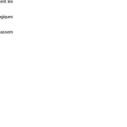
et de mieux comprendre géologiquement les 
ogiques 
Jassem 