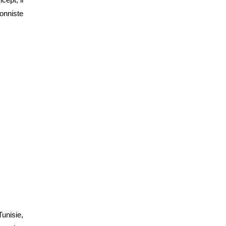
ept, il 
onniste
unisie, 