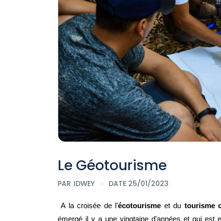
Le Géotourisme
PAR
IDWEY
DATE 25/01/2023
 A la croisée de l'
écotourisme
 et du 
tourisme c
émergé il y a une vingtaine d'années et qui est 