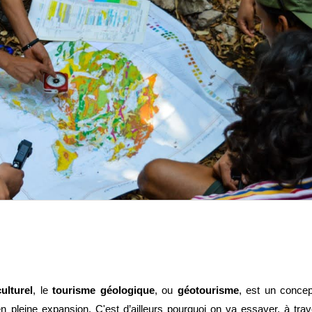
ulturel
, 
le 
tourisme géologique
, ou 
géotourisme
, est un concept
C'est d’ailleurs pourquoi on va essayer, à trav
en pleine expansion. 