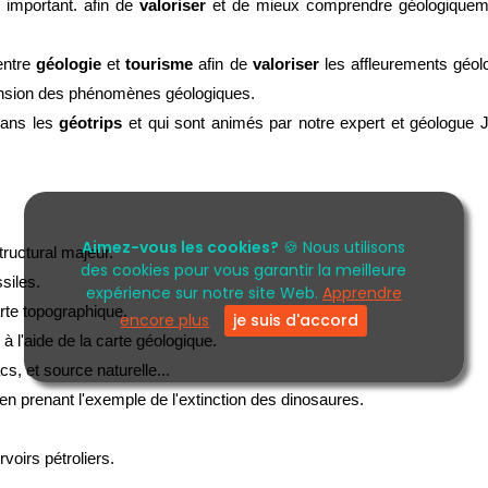
important. afin de 
valoriser 
ntre 
géologie
 et 
tourisme 
afin de 
valoriser 
les affleurements géol
ension des phénomènes géologiques. 
ans les 
géotrips 
et qui sont animés par notre expert et géologue 
Aimez-vous les cookies?
🍪 Nous utilisons
tructural majeur.
des cookies pour vous garantir la meilleure
siles.
expérience sur notre site Web.
Apprendre
arte topographique.
encore plus
je suis d'accord
 à l'aide de la carte géologique.
s, et source naturelle...
 prenant l'exemple de l'extinction des dinosaures.
voirs pétroliers.