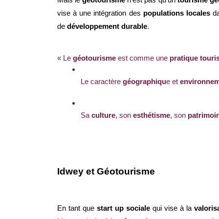
Mais le 
géotourisme
 n’est pas qu’un
 tourisme gé
vise à une intégration des 
populations locales
 d
de 
développement durable
.
« Le 
géotourisme
 est comme une 
pratique touris
Le caractère 
géographiqu
e et 
environne
Sa 
culture
, son 
esthétisme
, son 
patrimoi
Idwey et Géotourisme
En tant que 
start up sociale
 qui vise à la 
valoris