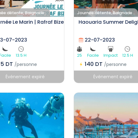
ée détente, Baignade ..
Journée détente, Baignade ..
rnée Le Marin | Rafraf Bizerte
Haouaria Summer Deligh
3-07-2023
22-07-2023
Facile
13.5 H
25
Facile
Impact
12.5 H
75 DT
140 DT
/personne
/personne
Événement expiré
Événement expiré