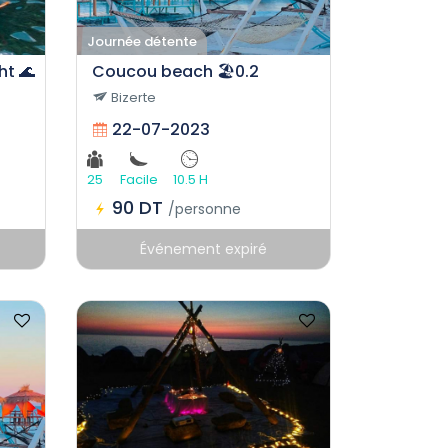
Journée détente
t 🌊
Coucou beach 🏖️0.2
Bizerte
22-07-2023
25
Facile
10.5 H
90 DT
/personne
Événement expiré