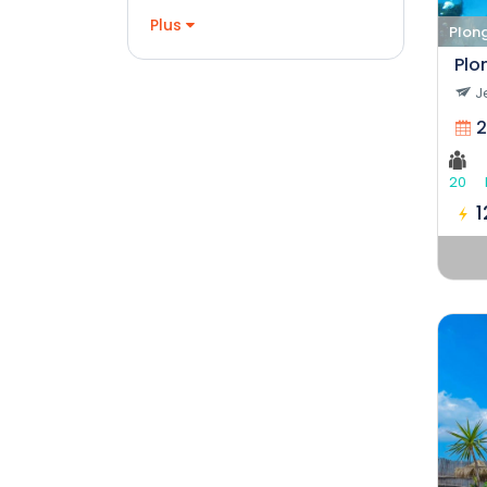
Plus
Plon
Plo
J
2
20