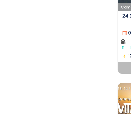
Campi
0
11