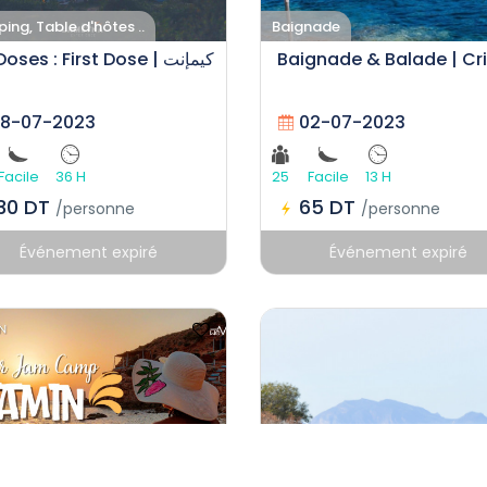
ng, Table d'hôtes ..
Baignade
24 Doses : First Dose | كيمإنت
Baignade & Balade | Cr
8-07-2023
02-07-2023
Facile
36 H
25
Facile
13 H
130 DT
65 DT
/personne
/personne
Événement expiré
Événement expiré