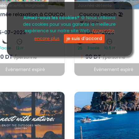
née détente, Baignade
Journée détente
rnée relaxation à COUCOU BEACH
Coucou beach 🏖️
Aimez-vous les cookies?
🍪 Nous utilisons
Bizerte
des cookies pour vous garantir la meilleure
expérience sur notre site Web.
Apprendre
5-07-2023
15-07-2023
encore plus
je suis d'accord
Facile
12 H
25
Facile
10.5 H
90 DT
90 DT
/personne
/personne
Événement expiré
Événement expiré