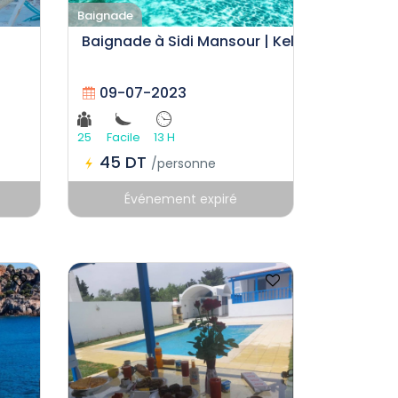
Baignade
Baignade à Sidi Mansour | Kelibia
09-07-2023
25
Facile
13 H
45 DT
/personne
Événement expiré