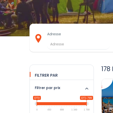
Adresse
178
FILTRER PAR
Filtrer par prix
DT0
DT1 799
0
450
899
1 349
1 799