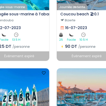
gée sous-marine
Journée détente
ngée sous-marine à Tabarka
Coucou beach 🏖️0.1
endouba
Bizerte
2-07-2023
16-07-2023
Facile
13.5 H
25
Facile
10.5 H
125 DT
90 DT
/personne
/personne
Événement expiré
Événement expiré