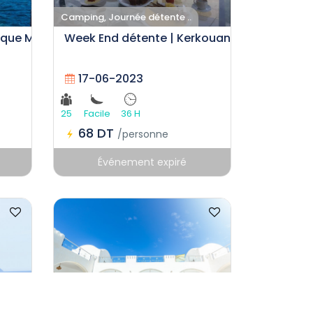
Camping, Journée détente ..
ique Mteris
Week End détente | Kerkouane
17-06-2023
25
Facile
36 H
68 DT
/personne
Événement expiré