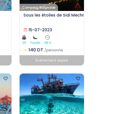
Camping, Baignade
Sous les étoiles de Sidi Mechreg
15-07-2023
25
Facile
38 H
140 DT
/personne
Événement expiré