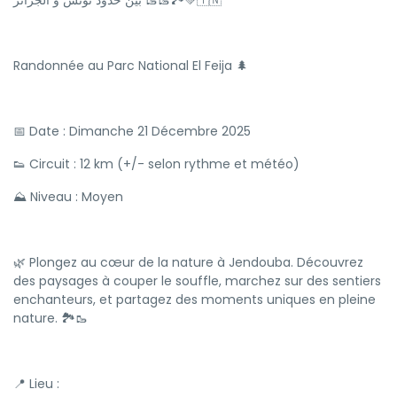
بين حدود تونس و الجزائر 🥾🥾🏞️💚🇹🇳
Randonnée au Parc National El Feija 🌲
📅 Date : Dimanche 21 Décembre 2025
👟 Circuit : 12 km (+/- selon rythme et météo)
⛰ Niveau : Moyen
🌿 Plongez au cœur de la nature à Jendouba. Découvrez
des paysages à couper le souffle, marchez sur des sentiers
enchanteurs, et partagez des moments uniques en pleine
nature. 🏞️🥾
📍 Lieu :