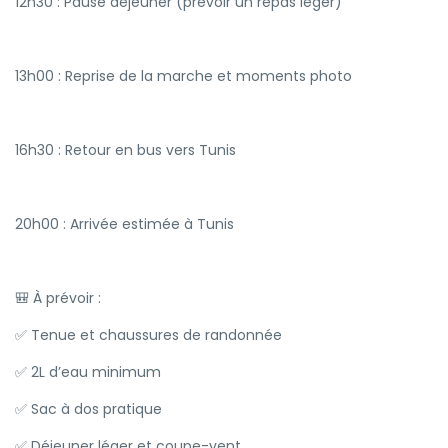
12h30 : Pause déjeuner (prévoir un repas léger)
13h00 : Reprise de la marche et moments photo
16h30 : Retour en bus vers Tunis
20h00 : Arrivée estimée à Tunis
🎒 À prévoir :
✅ Tenue et chaussures de randonnée
✅ 2L d’eau minimum
✅ Sac à dos pratique
✅ Déjeuner léger et coupe-vent