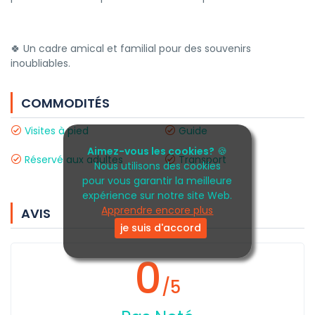
🍀 Un cadre amical et familial pour des souvenirs
inoubliables.
COMMODITÉS
Visites à pied
Guide
Aimez-vous les cookies?
🍪
Réservé aux adultes
Transport
Nous utilisons des cookies
pour vous garantir la meilleure
expérience sur notre site Web.
Apprendre encore plus
AVIS
je suis d'accord
0
/5