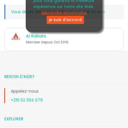
pour vous garantir la meilleure
expérience sur notre site Web.
Vous devez
vous connecter
pour écrire un avis
Apprendre encore plus
je suis d'accord
Al Rahala
Member depuis Oct 2019
BESOIN D'AIDE?
Appelez-nous
+216 52 394 676
EXPLORER