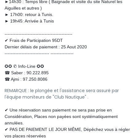
►14h30 : Temps libre ( Baignade et visite du site Naturel les 
Aiguilles et autres )
► 17h00: retour à Tunis.
► 19h45: Arrivée à Tunis
--------------------------------------------
✔ Frais de Participation 95DT
Dernier délais de paiement : 25 Aout 2020 
----------------------------- ---------------
✪✪ ✆ Info-Line ✪✪
☎ Saber : 90.222.895
☎ Ajmi : 
97.250.808
6
REMARQUE : le plongée et l'assistance sera assuré par
l'équipe moniteurs de "Club Nautique" .
✔ Une réservation sans paiement ne sera pas prise en 
Considération, Places non payées sont systématiquement 
annulées.
✔ PAS DE PAIEMENT LE JOUR MÊME, Dépêchez vous à régler 
vos places réservées