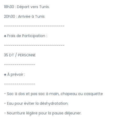
18h30 : Départ vers Tunis.
20h30 : Arrivée à Tunis
-----------------------------
♣ Frais de Participation :
-----------------------------
35 DT / PERSONNE
---------------
♣ À prévoir :
---------------
- Sac à dos et pas sac à main, chapeau ou casquette
- Eau pour éviter la déshydratation.
- Nourriture légère pour la pause déjeuner.